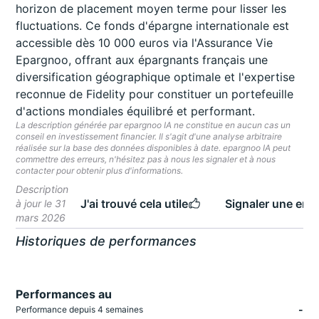
horizon de placement moyen terme pour lisser les
fluctuations. Ce fonds d'épargne internationale est
accessible dès 10 000 euros via l'Assurance Vie
Epargnoo, offrant aux épargnants français une
diversification géographique optimale et l'expertise
reconnue de Fidelity pour constituer un portefeuille
d'actions mondiales équilibré et performant.
La description générée par epargnoo IA ne constitue en aucun cas un
conseil en investissement financier. Il s'agit d'une analyse arbitraire
réalisée sur la base des données disponibles à date. epargnoo IA peut
commettre des erreurs, n'hésitez pas à nous les signaler et à nous
contacter pour obtenir plus d'informations.
Description
J'ai trouvé cela utile
Signaler une erre
à jour le 31
mars 2026
Historiques de performances
Performances au
-
Performance depuis 4 semaines