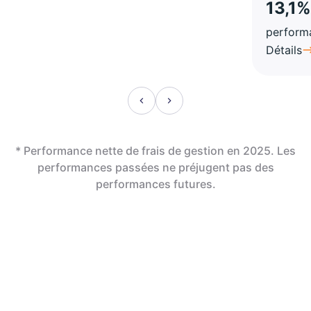
13,1%
perform
Détails
* Performance nette de frais de gestion en 2025. Les
performances passées ne préjugent pas des
performances futures.
En assurance vie,