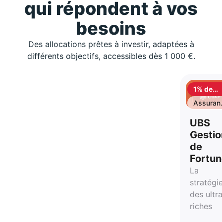
qui répondent à vos
besoins
Des allocations prêtes à investir, adaptées à
différents objectifs, accessibles dès 1 000 €.
1% de
cashbac
Assuran
vie
UBS
Gestio
de
Fortu
La
stratégi
des ultr
riches