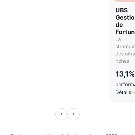
vie
UBS
Gestio
de
Fortu
La
stratégi
des ultr
riches
13,1%
perform
Détails