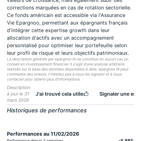
valeurs de croissance, mais également subir des
corrections marquées en cas de rotation sectorielle.
Ce fonds américain est accessible via l'Assurance
Vie Epargnoo, permettant aux épargnants français
d'intégrer cette expertise growth dans leur
allocation d'actifs avec un accompagnement
personnalisé pour optimiser leur portefeuille selon
leur profil de risque et leurs objectifs patrimoniaux.
La description générée par epargnoo IA ne constitue en aucun cas un
conseil en investissement financier. Il s'agit d'une analyse arbitraire
réalisée sur la base des données disponibles à date. epargnoo IA peut
commettre des erreurs, n'hésitez pas à nous les signaler et à nous
contacter pour obtenir plus d'informations.
Description
J'ai trouvé cela utile
Signaler une erre
à jour le 31
mars 2026
Historiques de performances
Performances au 11/02/2026
-5,88%
Performance depuis 4 semaines