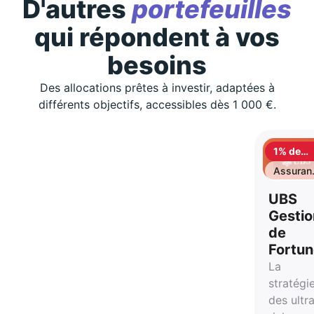
D'autres
portefeuilles
qui répondent à vos
besoins
Des allocations prêtes à investir, adaptées à
différents objectifs, accessibles dès 1 000 €.
1% de
cashbac
Assuran
vie
UBS
Gestio
de
Fortu
La
stratégi
des ultr