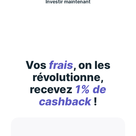
Investir maintenant
Des conditions générales s’appliquent à l’offre,
consultez-les
ici
Vos
frais
, on les
révolutionne,
recevez
1% de
cashback
!