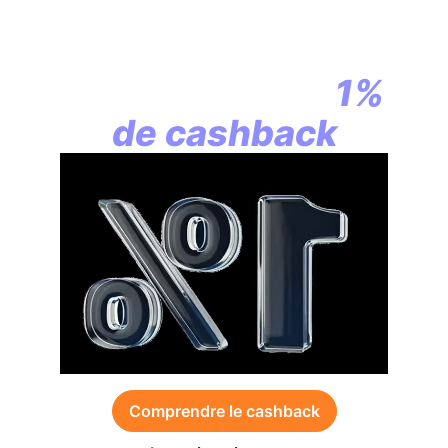
En assurance vie,
la révolution
commence par
1%
de cashback
Comprendre le cashback