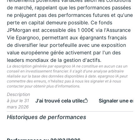
rendements potentiels variables selon les conditions
de marché, rappelant que les performances passées
ne préjugent pas des performances futures et qu'une
perte en capital demeure possible. Ce fonds
JPMorgan est accessible dès 1 000€ via l'Assurance
Vie Epargnoo, permettant aux épargnants français
de diversifier leur portefeuille avec une exposition
value européenne gérée activement par l'un des
leaders mondiaux de la gestion d'actifs.
La description générée par epargnoo IA ne constitue en aucun cas un
conseil en investissement financier. Il s'agit d'une analyse arbitraire
réalisée sur la base des données disponibles à date. epargnoo IA peut
commettre des erreurs, n'hésitez pas à nous les signaler et à nous
contacter pour obtenir plus d'informations.
Description
J'ai trouvé cela utile
Signaler une erre
à jour le 31
mars 2026
Historiques de performances