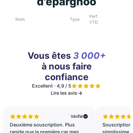
d'epargnoo
Perf.
Nom
Type
YTD
Vous êtes
3 000+
à nous faire
confiance
Excellent · 4,9 / 5
Lire les avis
Vérifié
Deuxième souscription. Plus
Souscription 
rapide que la première car mes
simplissime..