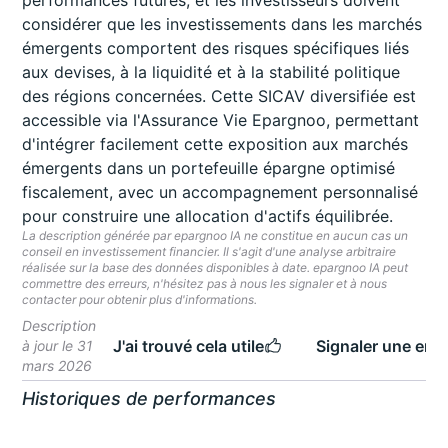
performances futures, et les investisseurs doivent
considérer que les investissements dans les marchés
émergents comportent des risques spécifiques liés
aux devises, à la liquidité et à la stabilité politique
des régions concernées. Cette SICAV diversifiée est
accessible via l'Assurance Vie Epargnoo, permettant
d'intégrer facilement cette exposition aux marchés
émergents dans un portefeuille épargne optimisé
fiscalement, avec un accompagnement personnalisé
pour construire une allocation d'actifs équilibrée.
La description générée par epargnoo IA ne constitue en aucun cas un
conseil en investissement financier. Il s'agit d'une analyse arbitraire
réalisée sur la base des données disponibles à date. epargnoo IA peut
commettre des erreurs, n'hésitez pas à nous les signaler et à nous
contacter pour obtenir plus d'informations.
Description
J'ai trouvé cela utile
Signaler une erre
à jour le 31
mars 2026
Historiques de performances