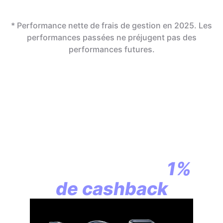
* Performance nette de frais de gestion en 2025. Les
performances passées ne préjugent pas des
performances futures.
En assurance vie,
la révolution
commence par
1%
de cashback