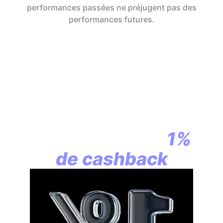
performances passées ne préjugent pas des
performances futures.
En assurance vie,
la révolution
commence par
1%
de cashback