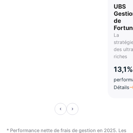
vie
UBS
Gestio
de
Fortu
La
stratégi
des ultr
riches
13,1%
perform
Détails
* Performance nette de frais de gestion en 2025. Les