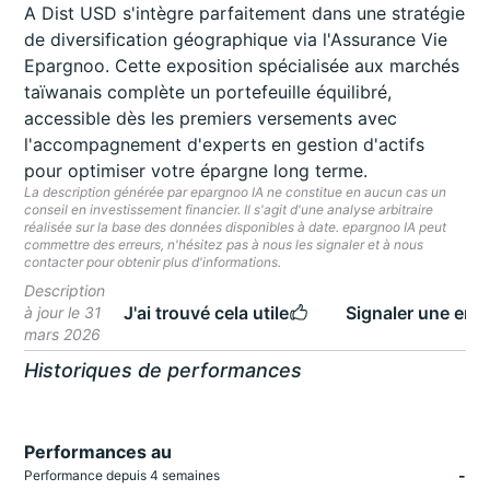
A Dist USD s'intègre parfaitement dans une stratégie
de diversification géographique via l'Assurance Vie
Epargnoo. Cette exposition spécialisée aux marchés
taïwanais complète un portefeuille équilibré,
accessible dès les premiers versements avec
l'accompagnement d'experts en gestion d'actifs
pour optimiser votre épargne long terme.
La description générée par epargnoo IA ne constitue en aucun cas un
conseil en investissement financier. Il s'agit d'une analyse arbitraire
réalisée sur la base des données disponibles à date. epargnoo IA peut
commettre des erreurs, n'hésitez pas à nous les signaler et à nous
contacter pour obtenir plus d'informations.
Description
J'ai trouvé cela utile
Signaler une erre
à jour le 31
mars 2026
Historiques de performances
Performances au
-
Performance depuis 4 semaines