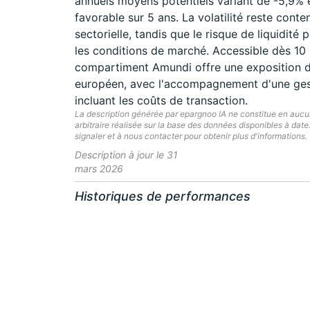
annuels moyens potentiels variant de -5,9% 
favorable sur 5 ans. La volatilité reste cont
sectorielle, tandis que le risque de liquidit
les conditions de marché. Accessible dès 10
compartiment Amundi offre une exposition d
européen, avec l'accompagnement d'une gest
incluant les coûts de transaction.
La description générée par epargnoo IA ne constitue en aucun 
arbitraire réalisée sur la base des données disponibles à dat
signaler et à nous contacter pour obtenir plus d'informations.
Description à jour le 31
mars 2026
Historiques de performances