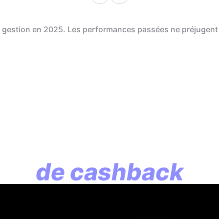
de gestion en 2025. Les performances passées ne préjugent
En assurance vie, l
lution commence p
de cashback