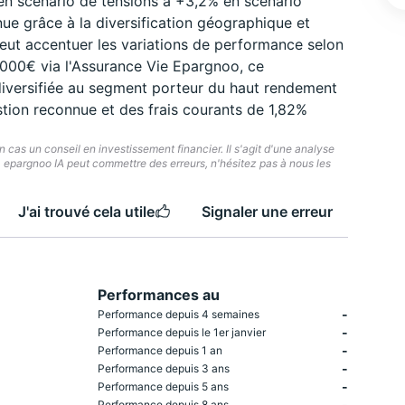
en scenario de tensions à +3,2% en scenario
enue grâce à la diversification géographique et
é peut accentuer les variations de performance selon
 000€ via l'Assurance Vie Epargnoo, ce
iversifiée au segment porteur du haut rendement
ion reconnue et des frais courants de 1,82%
cas un conseil en investissement financier. Il s'agit d'une analyse
e. epargnoo IA peut commettre des erreurs, n'hésitez pas à nous les
J'ai trouvé cela utile
Signaler une erreur
Performances au
-
Performance depuis 4 semaines
-
Performance depuis le 1er janvier
-
Performance depuis 1 an
-
Performance depuis 3 ans
-
Performance depuis 5 ans
-
Performance depuis 8 ans