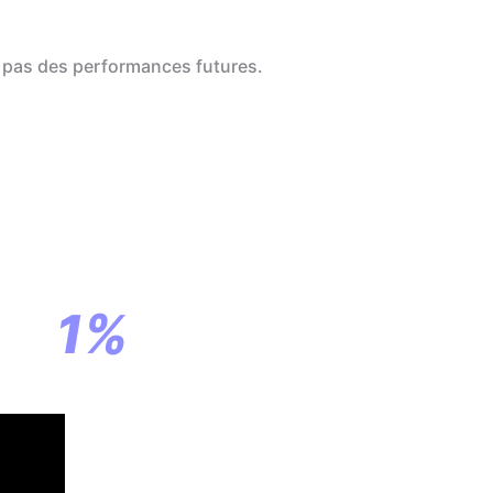
 pas des performances futures.
a
ar
1%