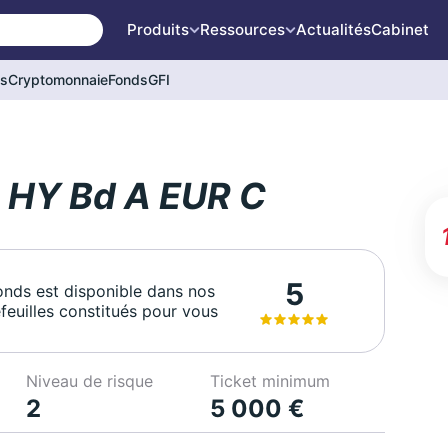
Produits
Ressources
Actualités
Cabinet
és
Cryptomonnaie
Fonds
GFI
 HY Bd A EUR C
5
onds est disponible dans nos
feuilles constitués pour vous
Niveau de risque
Ticket minimum
2
5 000 €