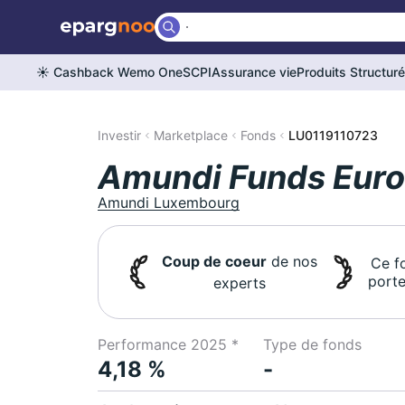
☀️ Cashback Wemo One
SCPI
Assurance vie
Produits Structur
Investir
Marketplace
Fonds
LU0119110723
Amundi Funds Euro
Amundi Luxembourg
Coup de coeur
de nos
Ce f
porte
experts
Performance 2025 *
Type de fonds
4,18 %
-