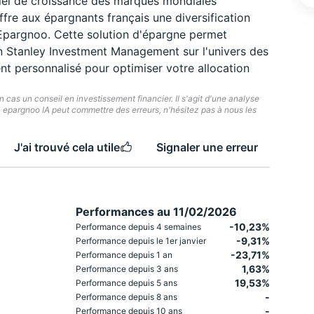
iel de croissance des marques mondiales
fre aux épargnants français une diversification
 Epargnoo. Cette solution d'épargne permet
n Stanley Investment Management sur l'univers des
personnalisé pour optimiser votre allocation
cas un conseil en investissement financier. Il s'agit d'une analyse
e. epargnoo IA peut commettre des erreurs, n'hésitez pas à nous les
J'ai trouvé cela utile
Signaler une erreur
Performances au 11/02/2026
-10,23%
Performance depuis 4 semaines
-9,31%
Performance depuis le 1er janvier
-23,71%
Performance depuis 1 an
1,63%
Performance depuis 3 ans
19,53%
Performance depuis 5 ans
-
Performance depuis 8 ans
-
Performance depuis 10 ans