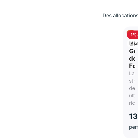
Des allocations
1% 
ca
UB
Ass
vie
Ge
de
Fo
La
str
des
ultr
ric
13
per