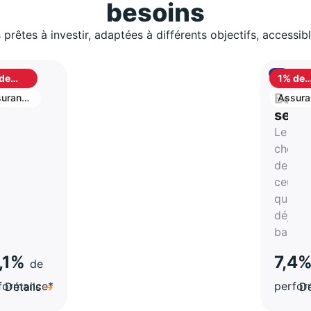
besoins
 prêtes à investir, adaptées à différents objectifs, accessib
de
1% de
shback
cashb
S
Best
urance
Assura
vie
stion
selle
Le
rtune
choix
de
atégie
ceux
qui on
a-
déjà
hes
bascul
,1%
7,4
de
formance*
perfo
Détails
Dé