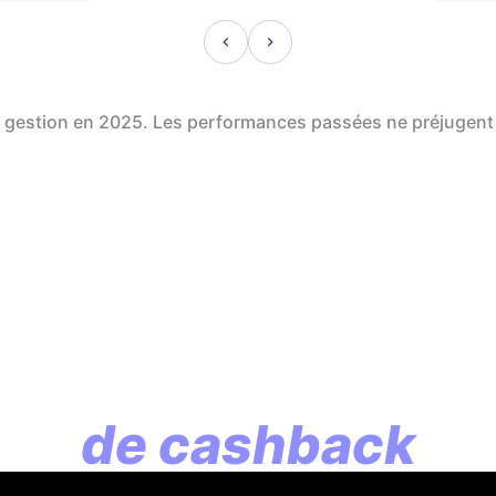
de gestion en 2025. Les performances passées ne préjugent
En assurance vie, l
lution commence p
de cashback