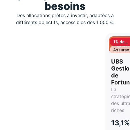
besoins
Des allocations prêtes à investir, adaptées à
différents objectifs, accessibles dès 1 000 €.
1% de
cashbac
Assuran
vie
UBS
Gestio
de
Fortu
La
stratégi
des ultr
riches
13,1%