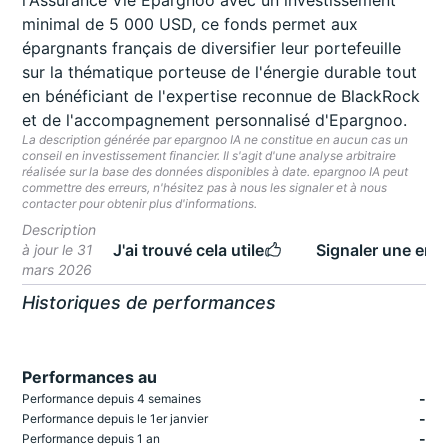
l'Assurance Vie Epargnoo avec un investissement
minimal de 5 000 USD, ce fonds permet aux
épargnants français de diversifier leur portefeuille
sur la thématique porteuse de l'énergie durable tout
en bénéficiant de l'expertise reconnue de BlackRock
et de l'accompagnement personnalisé d'Epargnoo.
La description générée par epargnoo IA ne constitue en aucun cas un
conseil en investissement financier. Il s'agit d'une analyse arbitraire
réalisée sur la base des données disponibles à date. epargnoo IA peut
commettre des erreurs, n'hésitez pas à nous les signaler et à nous
contacter pour obtenir plus d'informations.
Description
J'ai trouvé cela utile
Signaler une erre
à jour le 31
mars 2026
Historiques de performances
Performances au
-
Performance depuis 4 semaines
-
Performance depuis le 1er janvier
-
Performance depuis 1 an