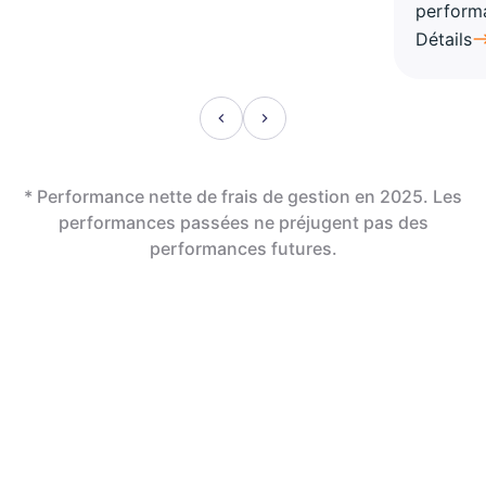
perform
Détails
* Performance nette de frais de gestion en 2025. Les
performances passées ne préjugent pas des
performances futures.
En assurance vie,
la révolution