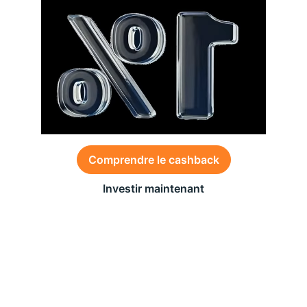
Comprendre le cashback
Investir maintenant
Des conditions générales s’appliquent à l’offre,
consultez-les
ici