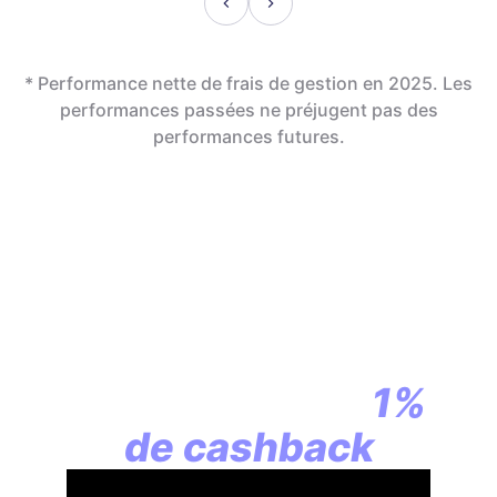
* Performance nette de frais de gestion en 2025. Les
performances passées ne préjugent pas des
performances futures.
En assurance vie,
la révolution
commence par
1%
de cashback