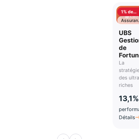
1% de
cashbac
Assuran
vie
UBS
Gestio
de
Fortu
La
stratégi
des ultr
riches
13,1%
perform
Détails