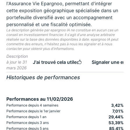
l'Assurance Vie Epargnoo, permettant d'intégrer
cette exposition géographique spécialisée dans un
portefeuille diversifié avec un accompagnement
personnalisé et une fiscalité optimisée.
La description générée par epargnoo IA ne constitue en aucun cas un
conseil en investissement financier. Il s'agit d'une analyse arbitraire
réalisée sur la base des données disponibles à date. epargnoo IA peut
commettre des erreurs, n'hésitez pas à nous les signaler et à nous
contacter pour obtenir plus d'informations.
Description
J'ai trouvé cela utile
Signaler une erre
à jour le 31
mars 2026
Historiques de performances
Performances au 11/02/2026
3,42%
Performance depuis 4 semaines
7,01%
Performance depuis le 1er janvier
29,44%
Performance depuis 1 an
53,39%
Performance depuis 3 ans
85,41%
Performance depuis 5 ans