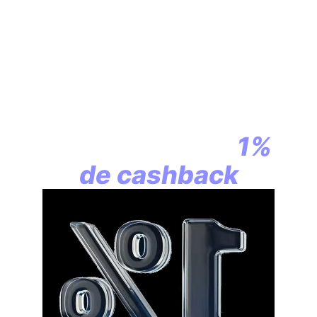
En assurance vie,
la révolution
commence par
1%
de cashback