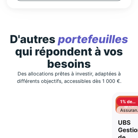
D'autres
portefeuilles
qui répondent à vos
besoins
Des allocations prêtes à investir, adaptées à
différents objectifs, accessibles dès 1 000 €.
1% de
cashbac
Assuran
vie
UBS
Gestio
de