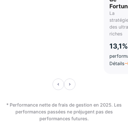
Fortu
La
stratégi
des ultr
riches
13,1%
perform
Détails
* Performance nette de frais de gestion en 2025. Les
performances passées ne préjugent pas des
performances futures.