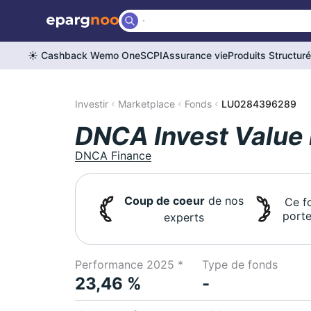
☀️ Cashback Wemo One
SCPI
Assurance vie
Produits Structur
Investir
Marketplace
Fonds
LU0284396289
DNCA Invest Value
DNCA Finance
Coup de coeur
de nos
Ce f
porte
experts
Performance 2025 *
Type de fonds
23,46 %
-