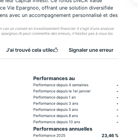
de leur capital investi. Ce fonds DNCA Value
ce Vie Epargnoo, offrant une solution diversifiée
opéens avec un accompagnement personnalisé et des
cas un conseil en investissement financier. Il s'agit d'une analyse
e. epargnoo IA peut commettre des erreurs, n'hésitez pas à nous les
J'ai trouvé cela utile
Signaler une erreur
Performances au
-
Performance depuis 4 semaines
-
Performance depuis le 1er janvier
-
Performance depuis 1 an
-
Performance depuis 3 ans
-
Performance depuis 5 ans
-
Performance depuis 8 ans
-
Performance depuis 10 ans
Performances annuelles
23,46 %
Performance 2025