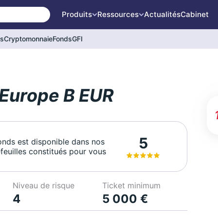
Produits
Ressources
Actualités
Cabinet
és
Cryptomonnaie
Fonds
GFI
 Europe B EUR
5
onds est disponible dans nos
feuilles constitués pour vous
Niveau de risque
Ticket minimum
4
5 000 €