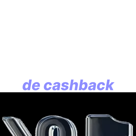
En assurance vie, l
lution commence p
de cashback