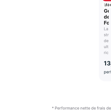
ca
UB
Ass
vie
Ge
de
Fo
La
str
des
ultr
ric
13
per
* Performance nette de frais 