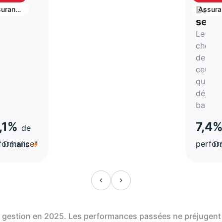
shback
cashb
S
Best
urance
Assura
vie
stion
selle
Le
rtune
choix
de
atégie
ceux
qui on
a-
déjà
hes
bascul
,1%
7,4
de
formance*
perfo
Détails
Dé
de gestion en 2025. Les performances passées ne préjugent