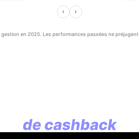
de gestion en 2025. Les performances passées ne préjugent
En assurance vie, l
lution commence p
de cashback