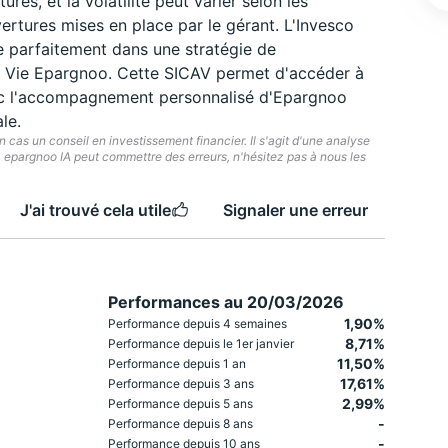
es, et la volatilité peut varier selon les
ertures mises en place par le gérant. L'Invesco
e parfaitement dans une stratégie de
nce Vie Epargnoo. Cette SICAV permet d'accéder à
vec l'accompagnement personnalisé d'Epargnoo
le.
cas un conseil en investissement financier. Il s'agit d'une analyse
e. epargnoo IA peut commettre des erreurs, n'hésitez pas à nous les
J'ai trouvé cela utile
Signaler une erreur
Performances au 20/03/2026
1,90%
Performance depuis 4 semaines
8,71%
Performance depuis le 1er janvier
11,50%
Performance depuis 1 an
17,61%
Performance depuis 3 ans
2,99%
Performance depuis 5 ans
-
Performance depuis 8 ans
-
Performance depuis 10 ans