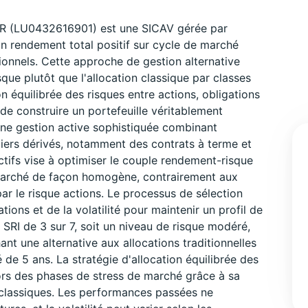
UR (LU0432616901) est une SICAV gérée par
 rendement total positif sur cycle de marché
tionnels. Cette approche de gestion alternative
isque plutôt que l'allocation classique par classes
on équilibrée des risques entre actions, obligations
de construire un portefeuille véritablement
ne gestion active sophistiquée combinant
ciers dérivés, notamment des contrats à terme et
ctifs vise à optimiser le couple rendement-risque
 marché de façon homogène, contrairement aux
ar le risque actions. Le processus de sélection
tions et de la volatilité pour maintenir un profil de
e SRI de 3 sur 7, soit un niveau de risque modéré,
nt une alternative aux allocations traditionnelles
e 5 ans. La stratégie d'allocation équilibrée des
 lors des phases de stress de marché grâce à sa
s classiques. Les performances passées ne