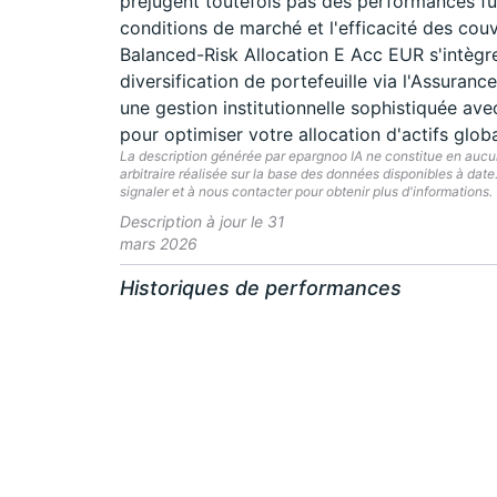
préjugent toutefois pas des performances futur
conditions de marché et l'efficacité des couv
Balanced-Risk Allocation E Acc EUR s'intègr
diversification de portefeuille via l'Assura
une gestion institutionnelle sophistiquée a
pour optimiser votre allocation d'actifs globa
La description générée par epargnoo IA ne constitue en aucun 
arbitraire réalisée sur la base des données disponibles à dat
signaler et à nous contacter pour obtenir plus d'informations.
Description à jour le 31
mars 2026
Historiques de performances