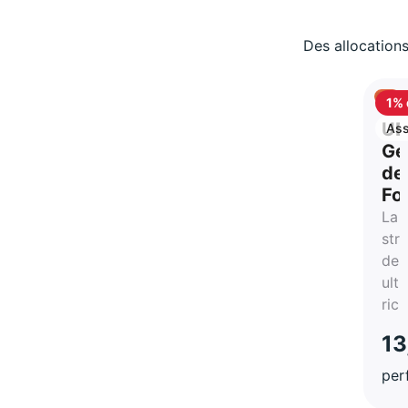
Des allocations
1% 
ca
UB
Ass
vie
Ge
de
Fo
La
str
des
ultr
ric
13
per