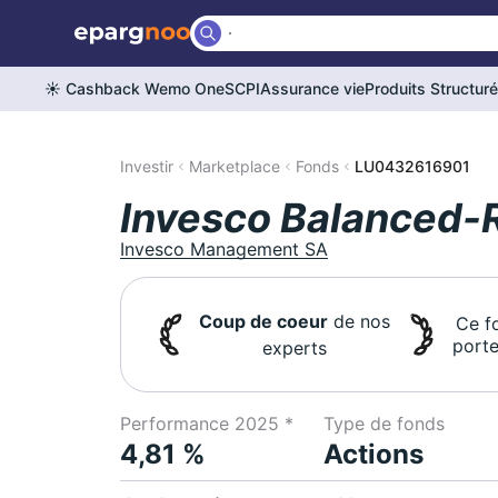
☀️ Cashback Wemo One
SCPI
Assurance vie
Produits Structur
Investir
Marketplace
Fonds
LU0432616901
Invesco Balanced-R
Invesco Management SA
Coup de coeur
de nos
Ce f
porte
experts
Performance 2025 *
Type de fonds
4,81 %
Actions