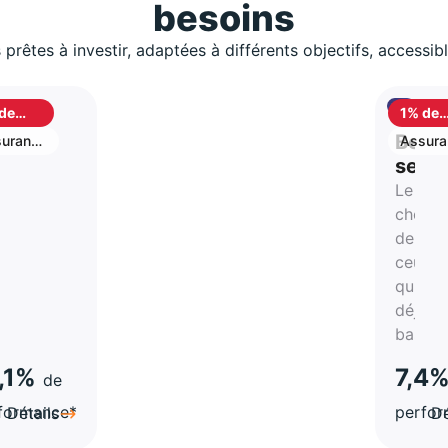
besoins
 prêtes à investir, adaptées à différents objectifs, accessib
de
1% de
shback
cashb
S
Best
urance
Assura
vie
stion
selle
Le
rtune
choix
de
atégie
ceux
qui on
a-
déjà
hes
bascul
,1%
7,4
de
formance*
perfo
Détails
Dé