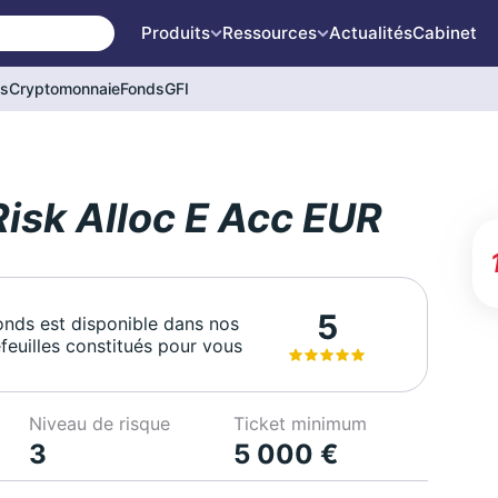
Produits
Ressources
Actualités
Cabinet
és
Cryptomonnaie
Fonds
GFI
isk Alloc E Acc EUR
5
onds est disponible dans nos
feuilles constitués pour vous
Niveau de risque
Ticket minimum
3
5 000 €