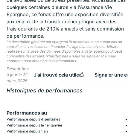
défavorables ou de stress présentés. Accessible dès
quelques centaines d'euros via l'Assurance Vie
Epargnoo, ce fonds offre une exposition diversifiée
aux enjeux de la transition énergétique avec des
frais courants de 2,10% annuels et sans commission
de performance.
La description générée par epargnoo IA ne constitue en aucun cas un
conseil en investissement financier. Il s'agit d'une analyse arbitraire
réalisée sur la base des données disponibles à date. epargnoo IA peut
commettre des erreurs, n'hésitez pas à nous les signaler et à nous
contacter pour obtenir plus d'informations.
Description
J'ai trouvé cela utile
Signaler une erre
à jour le 31
mars 2026
Historiques de performances
Performances au
-
Performance depuis 4 semaines
-
Performance depuis le 1er janvier
-
Performance depuis 1 an