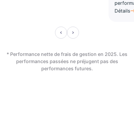
perform
Détails
* Performance nette de frais de gestion en 2025. Les
performances passées ne préjugent pas des
performances futures.
En assurance vie,
la révolution