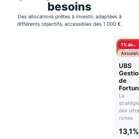
besoins
Des allocations prêtes à investir, adaptées à
différents objectifs, accessibles dès 1 000 €.
1% de
cashbac
Assuran
vie
UBS
Gestio
de
Fortu
La
stratégi
des ultr
riches
13,1%