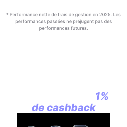
* Performance nette de frais de gestion en 2025. Les
performances passées ne préjugent pas des
performances futures.
En assurance vie,
la révolution
commence par
1%
de cashback