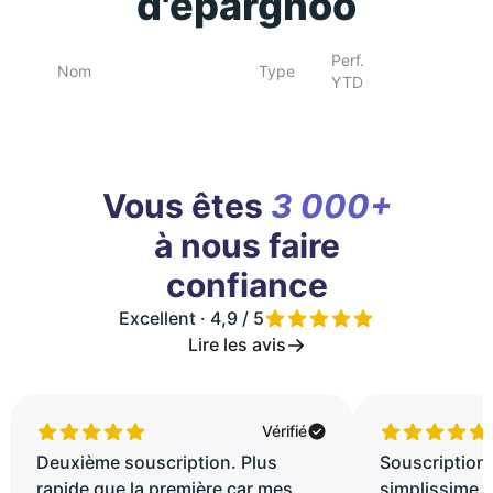
d'epargnoo
Perf.
Nom
Type
YTD
Vous êtes
3 000+
à nous faire
confiance
Excellent · 4,9 / 5
Lire les avis
Vérifié
Deuxième souscription. Plus
Souscription 
rapide que la première car mes
simplissime..