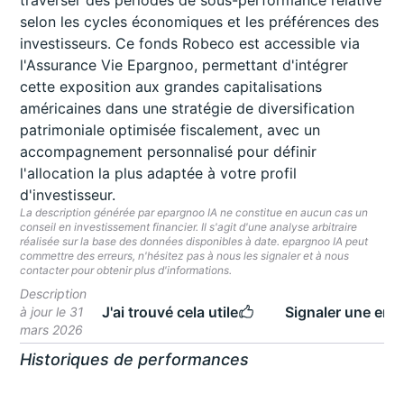
traverser des périodes de sous-performance relative
selon les cycles économiques et les préférences des
investisseurs. Ce fonds Robeco est accessible via
l'Assurance Vie Epargnoo, permettant d'intégrer
cette exposition aux grandes capitalisations
américaines dans une stratégie de diversification
patrimoniale optimisée fiscalement, avec un
accompagnement personnalisé pour définir
l'allocation la plus adaptée à votre profil
d'investisseur.
La description générée par epargnoo IA ne constitue en aucun cas un
conseil en investissement financier. Il s'agit d'une analyse arbitraire
réalisée sur la base des données disponibles à date. epargnoo IA peut
commettre des erreurs, n'hésitez pas à nous les signaler et à nous
contacter pour obtenir plus d'informations.
Description
J'ai trouvé cela utile
Signaler une erre
à jour le 31
mars 2026
Historiques de performances