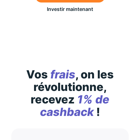
Investir maintenant
Des conditions générales s’appliquent à l’offre,
consultez-les
ici
Vos
frais
, on les
révolutionne,
recevez
1% de
cashback
!