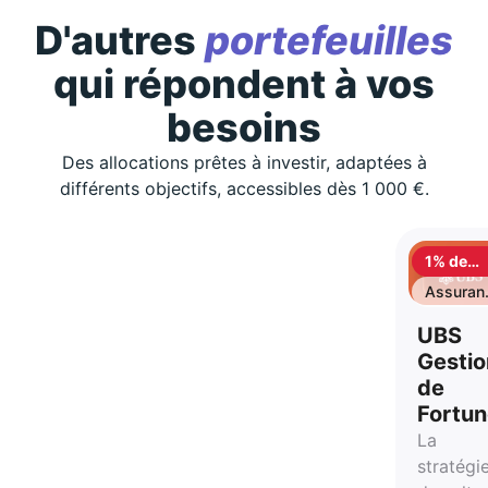
D'autres
portefeuilles
qui répondent à vos
besoins
Des allocations prêtes à investir, adaptées à
différents objectifs, accessibles dès 1 000 €.
1% de
cashbac
Assuran
vie
UBS
Gestio
de
Fortu
La
stratégi