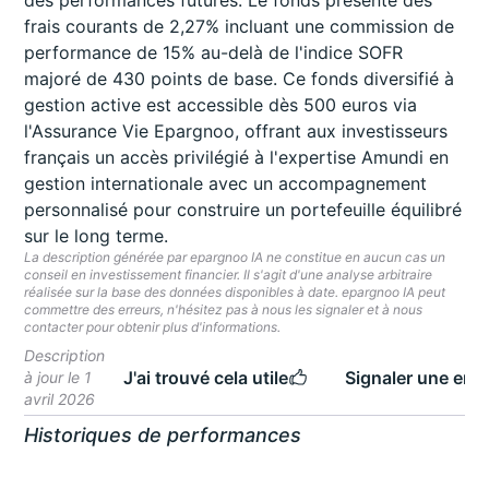
des performances futures. Le fonds présente des
frais courants de 2,27% incluant une commission de
performance de 15% au-delà de l'indice SOFR
majoré de 430 points de base. Ce fonds diversifié à
gestion active est accessible dès 500 euros via
l'Assurance Vie Epargnoo, offrant aux investisseurs
français un accès privilégié à l'expertise Amundi en
gestion internationale avec un accompagnement
personnalisé pour construire un portefeuille équilibré
sur le long terme.
La description générée par epargnoo IA ne constitue en aucun cas un
conseil en investissement financier. Il s'agit d'une analyse arbitraire
réalisée sur la base des données disponibles à date. epargnoo IA peut
commettre des erreurs, n'hésitez pas à nous les signaler et à nous
contacter pour obtenir plus d'informations.
Description
J'ai trouvé cela utile
Signaler une erre
à jour le 1
avril 2026
Historiques de performances