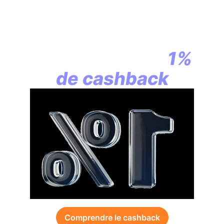
En assurance vie,
la révolution
commence par
1%
de cashback
Comprendre le cashback