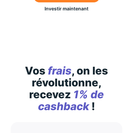
Investir maintenant
Des conditions générales s’appliquent à l’offre,
consultez-les
ici
Vos
frais
, on les
révolutionne,
recevez
1% de
cashback
!