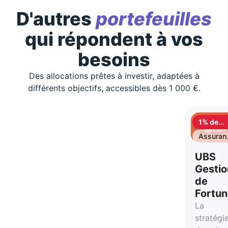
D'autres
portefeuilles
qui répondent à vos
besoins
Des allocations prêtes à investir, adaptées à
différents objectifs, accessibles dès 1 000 €.
1% de
cashbac
Assuran
vie
UBS
Gestio
de
Fortu
La
stratégi