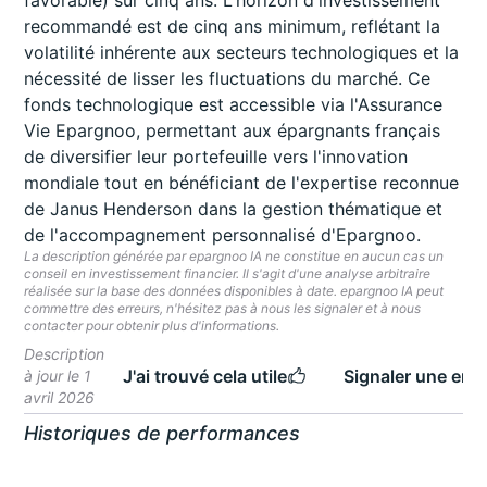
favorable) sur cinq ans. L'horizon d'investissement
recommandé est de cinq ans minimum, reflétant la
volatilité inhérente aux secteurs technologiques et la
nécessité de lisser les fluctuations du marché. Ce
fonds technologique est accessible via l'Assurance
Vie Epargnoo, permettant aux épargnants français
de diversifier leur portefeuille vers l'innovation
mondiale tout en bénéficiant de l'expertise reconnue
de Janus Henderson dans la gestion thématique et
de l'accompagnement personnalisé d'Epargnoo.
La description générée par epargnoo IA ne constitue en aucun cas un
conseil en investissement financier. Il s'agit d'une analyse arbitraire
réalisée sur la base des données disponibles à date. epargnoo IA peut
commettre des erreurs, n'hésitez pas à nous les signaler et à nous
contacter pour obtenir plus d'informations.
Description
J'ai trouvé cela utile
Signaler une erre
à jour le 1
avril 2026
Historiques de performances