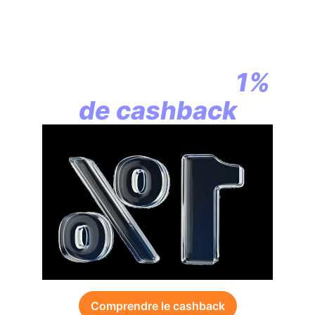
En assurance vie,
la révolution
commence par
1%
de cashback
Comprendre le cashback