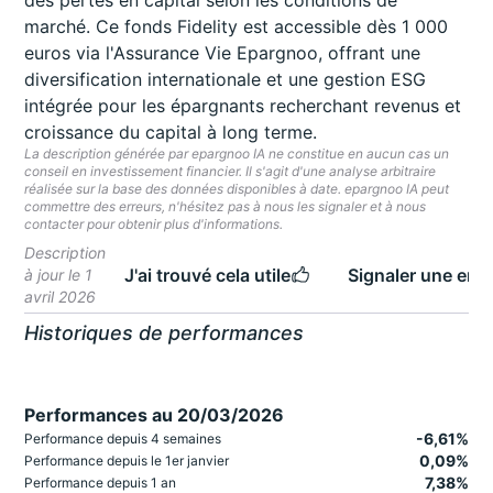
des pertes en capital selon les conditions de
marché. Ce fonds Fidelity est accessible dès 1 000
euros via l'Assurance Vie Epargnoo, offrant une
diversification internationale et une gestion ESG
intégrée pour les épargnants recherchant revenus et
croissance du capital à long terme.
La description générée par epargnoo IA ne constitue en aucun cas un
conseil en investissement financier. Il s'agit d'une analyse arbitraire
réalisée sur la base des données disponibles à date. epargnoo IA peut
commettre des erreurs, n'hésitez pas à nous les signaler et à nous
contacter pour obtenir plus d'informations.
Description
J'ai trouvé cela utile
Signaler une erre
à jour le 1
avril 2026
Historiques de performances
Performances au 20/03/2026
-6,61%
Performance depuis 4 semaines
0,09%
Performance depuis le 1er janvier
7,38%
Performance depuis 1 an