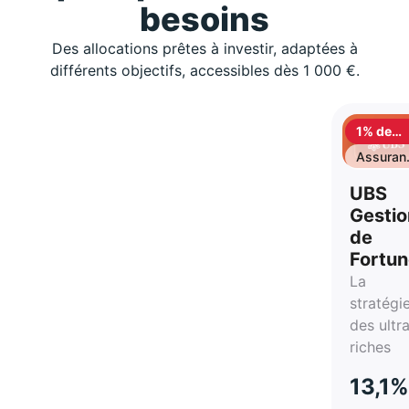
besoins
Des allocations prêtes à investir, adaptées à
différents objectifs, accessibles dès 1 000 €.
1% de
cashbac
Assuran
vie
UBS
Gestio
de
Fortu
La
stratégi
des ultr
riches
13,1%