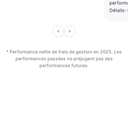
perform
Détails
* Performance nette de frais de gestion en 2025. Les
performances passées ne préjugent pas des
performances futures.
En assurance vie,
la révolution