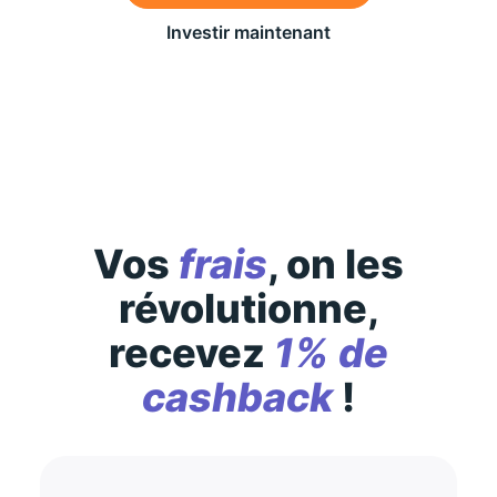
Investir maintenant
Des conditions générales s’appliquent à l’offre,
consultez-les
ici
Vos
frais
, on les
révolutionne,
recevez
1% de
cashback
!