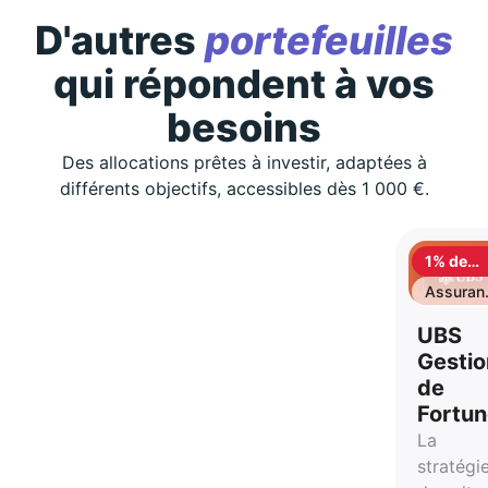
D'autres
portefeuilles
qui répondent à vos
besoins
Des allocations prêtes à investir, adaptées à
différents objectifs, accessibles dès 1 000 €.
1% de
cashbac
Assuran
vie
UBS
Gestio
de
Fortu
La
stratégi