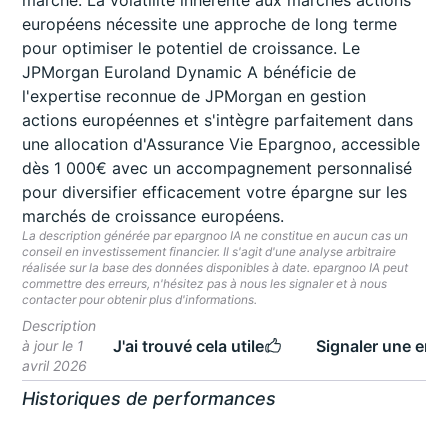
marché. La volatilité inhérente aux marchés actions
européens nécessite une approche de long terme
pour optimiser le potentiel de croissance. Le
JPMorgan Euroland Dynamic A bénéficie de
l'expertise reconnue de JPMorgan en gestion
actions européennes et s'intègre parfaitement dans
une allocation d'Assurance Vie Epargnoo, accessible
dès 1 000€ avec un accompagnement personnalisé
pour diversifier efficacement votre épargne sur les
marchés de croissance européens.
La description générée par epargnoo IA ne constitue en aucun cas un
conseil en investissement financier. Il s'agit d'une analyse arbitraire
réalisée sur la base des données disponibles à date. epargnoo IA peut
commettre des erreurs, n'hésitez pas à nous les signaler et à nous
contacter pour obtenir plus d'informations.
Description
J'ai trouvé cela utile
Signaler une erre
à jour le 1
avril 2026
Historiques de performances