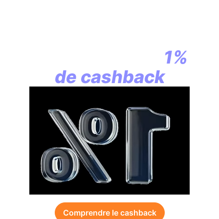
En assurance vie,
la révolution
commence par
1%
de cashback
Comprendre le cashback