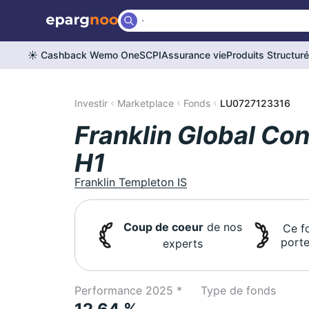
☀️ Cashback Wemo One
SCPI
Assurance vie
Produits Structur
Investir
Marketplace
Fonds
LU0727123316
Franklin Global Co
H1
Franklin Templeton IS
Coup de coeur
de nos
Ce f
porte
experts
Performance 2025 *
Type de fonds