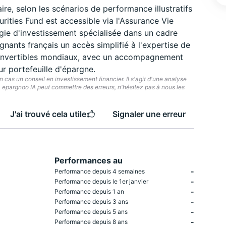
re, selon les scénarios de performance illustratifs
rities Fund est accessible via l'Assurance Vie
gie d'investissement spécialisée dans un cadre
gnants français un accès simplifié à l'expertise de
 convertibles mondiaux, avec un accompagnement
ur portefeuille d'épargne.
cas un conseil en investissement financier. Il s'agit d'une analyse
e. epargnoo IA peut commettre des erreurs, n'hésitez pas à nous les
J'ai trouvé cela utile
Signaler une erreur
Performances au
-
Performance depuis 4 semaines
-
Performance depuis le 1er janvier
-
Performance depuis 1 an
-
Performance depuis 3 ans
-
Performance depuis 5 ans
-
Performance depuis 8 ans