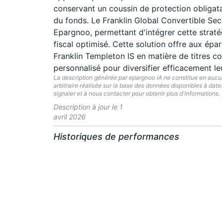
conservant un coussin de protection obligatai
du fonds. Le Franklin Global Convertible Secu
Epargnoo, permettant d'intégrer cette straté
fiscal optimisé. Cette solution offre aux épar
Franklin Templeton IS en matière de titres
personnalisé pour diversifier efficacement le
La description générée par epargnoo IA ne constitue en aucun 
arbitraire réalisée sur la base des données disponibles à dat
signaler et à nous contacter pour obtenir plus d'informations.
Description à jour le 1
avril 2026
Historiques de performances