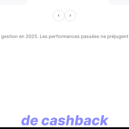
de gestion en 2025. Les performances passées ne préjugent
En assurance vie, l
lution commence p
de cashback