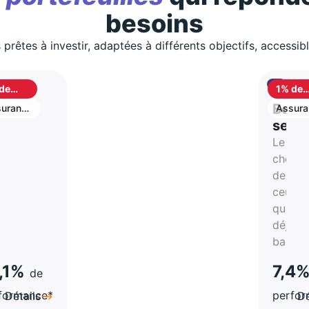
besoins
 prêtes à investir, adaptées à différents objectifs, accessib
de
1% de
shback
cashb
S
Best
urance
Assura
vie
stion
selle
Le
rtune
choix
de
atégie
ceux
qui on
a-
déjà
hes
bascul
,1%
7,4
de
formance*
perfo
Détails
Dé