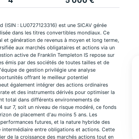
4
5 000 €
und (ISIN : LU0727123316) est une SICAV gérée
lisée dans les titres convertibles mondiaux. Ce
al et génération de revenus à moyen et long terme,
rsifiée aux marchés obligataires et actions via un
estion active de Franklin Templeton IS repose sur
es émis par des sociétés de toutes tailles et de
L'équipe de gestion privilégie une analyse
ortunités offrant le meilleur potentiel
peut également intégrer des actions ordinaires
rate et des instruments dérivés pour optimiser la
nt total dans différents environnements de
4 sur 7, soit un niveau de risque modéré, ce fonds
orizon de placement d'au moins 5 ans. Les
erformances futures, et la nature hybride des
é intermédiaire entre obligations et actions. Cette
er de la croissance des marchés actions tout en