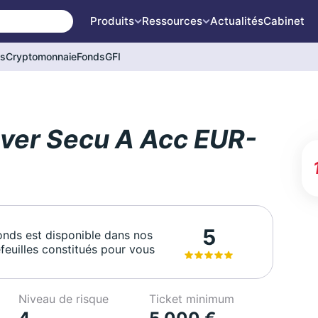
Produits
Ressources
Actualités
Cabinet
és
Cryptomonnaie
Fonds
GFI
nver Secu A Acc EUR-
5
onds est disponible dans nos
feuilles constitués pour vous
Niveau de risque
Ticket minimum