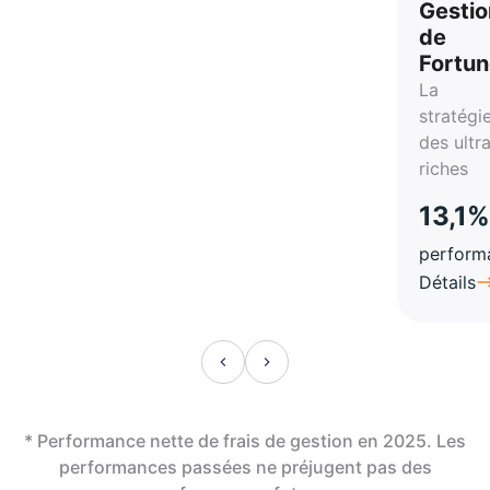
Gestio
de
Fortu
La
stratégi
des ultr
riches
13,1%
perform
Détails
* Performance nette de frais de gestion en 2025. Les
performances passées ne préjugent pas des