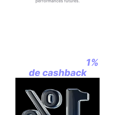
performances futures.
En assurance vie,
la révolution
commence par
1%
de cashback