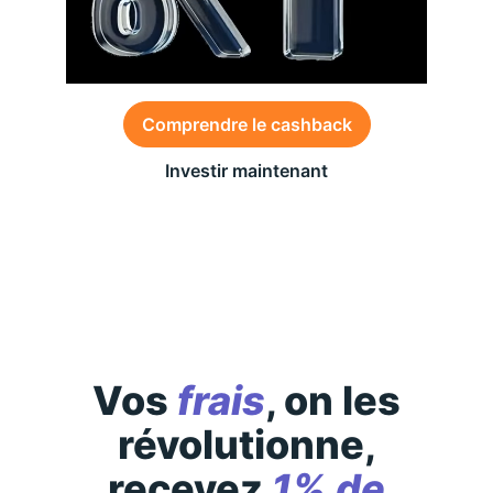
Comprendre le cashback
Investir maintenant
Des conditions générales s’appliquent à l’offre,
consultez-les
ici
Vos
frais
, on les
révolutionne,
recevez
1% de