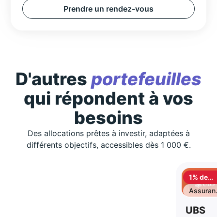
Prendre un rendez-vous
D'autres
portefeuilles
qui répondent à vos
besoins
Des allocations prêtes à investir, adaptées à
différents objectifs, accessibles dès 1 000 €.
1% de
cashbac
Assuran
vie
UBS