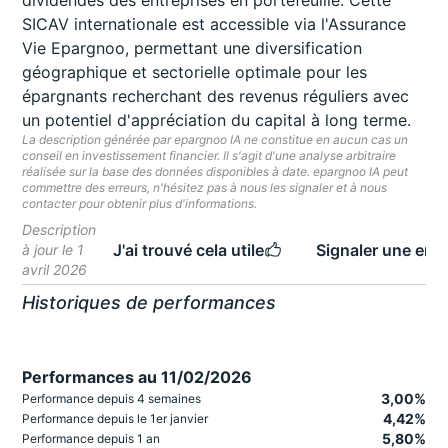
dividendes des entreprises en portefeuille. Cette
SICAV internationale est accessible via l'Assurance
Vie Epargnoo, permettant une diversification
géographique et sectorielle optimale pour les
épargnants recherchant des revenus réguliers avec
un potentiel d'appréciation du capital à long terme.
La description générée par epargnoo IA ne constitue en aucun cas un
conseil en investissement financier. Il s'agit d'une analyse arbitraire
réalisée sur la base des données disponibles à date. epargnoo IA peut
commettre des erreurs, n'hésitez pas à nous les signaler et à nous
contacter pour obtenir plus d'informations.
Description
J'ai trouvé cela utile
Signaler une erre
à jour le 1
avril 2026
Historiques de performances
Performances au 11/02/2026
3,00%
Performance depuis 4 semaines
4,42%
Performance depuis le 1er janvier
5,80%
Performance depuis 1 an