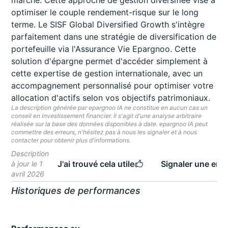
marché. Cette approche de gestion diversifiée vise à
optimiser le couple rendement-risque sur le long
terme. Le SISF Global Diversified Growth s'intègre
parfaitement dans une stratégie de diversification de
portefeuille via l'Assurance Vie Epargnoo. Cette
solution d'épargne permet d'accéder simplement à
cette expertise de gestion internationale, avec un
accompagnement personnalisé pour optimiser votre
allocation d'actifs selon vos objectifs patrimoniaux.
La description générée par epargnoo IA ne constitue en aucun cas un
conseil en investissement financier. Il s'agit d'une analyse arbitraire
réalisée sur la base des données disponibles à date. epargnoo IA peut
commettre des erreurs, n'hésitez pas à nous les signaler et à nous
contacter pour obtenir plus d'informations.
Description
J'ai trouvé cela utile
Signaler une erre
à jour le 1
avril 2026
Historiques de performances