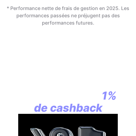
* Performance nette de frais de gestion en 2025. Les
performances passées ne préjugent pas des
performances futures.
En assurance vie,
la révolution
commence par
1%
de cashback