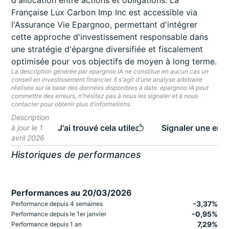
d'allocation entre actions et obligations. La
Française Lux Carbon Imp Inc est accessible via
l'Assurance Vie Epargnoo, permettant d'intégrer
cette approche d'investissement responsable dans
une stratégie d'épargne diversifiée et fiscalement
optimisée pour vos objectifs de moyen à long terme.
La description générée par epargnoo IA ne constitue en aucun cas un
conseil en investissement financier. Il s'agit d'une analyse arbitraire
réalisée sur la base des données disponibles à date. epargnoo IA peut
commettre des erreurs, n'hésitez pas à nous les signaler et à nous
contacter pour obtenir plus d'informations.
Description
J'ai trouvé cela utile
Signaler une erre
à jour le 1
avril 2026
Historiques de performances
Performances au 20/03/2026
-3,37%
Performance depuis 4 semaines
-0,95%
Performance depuis le 1er janvier
7,29%
Performance depuis 1 an