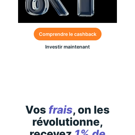
Comprendre le cashback
Investir maintenant
Des conditions générales s’appliquent à l’offre,
consultez-les
ici
Vos
frais
, on les
révolutionne,
recevez
1% de