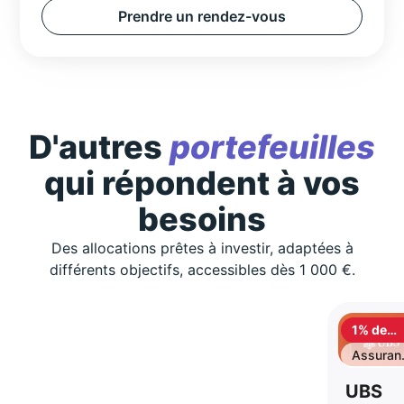
Prendre un rendez-vous
D'autres
portefeuilles
qui répondent à vos
besoins
Des allocations prêtes à investir, adaptées à
différents objectifs, accessibles dès 1 000 €.
1% de
cashbac
Assuran
vie
UBS