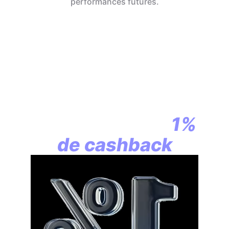
performances futures.
En assurance vie,
la révolution
commence par
1%
de cashback