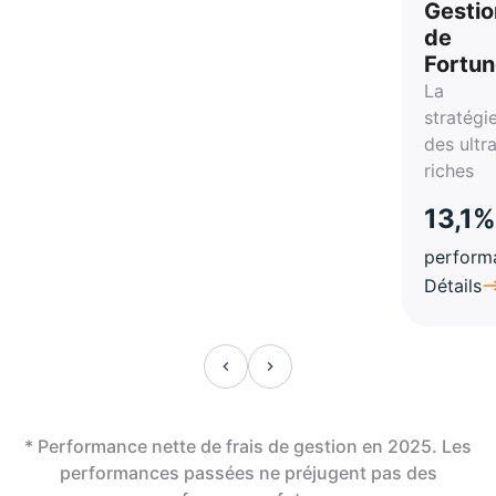
Gestio
de
Fortu
La
stratégi
des ultr
riches
13,1%
perform
Détails
* Performance nette de frais de gestion en 2025. Les
performances passées ne préjugent pas des