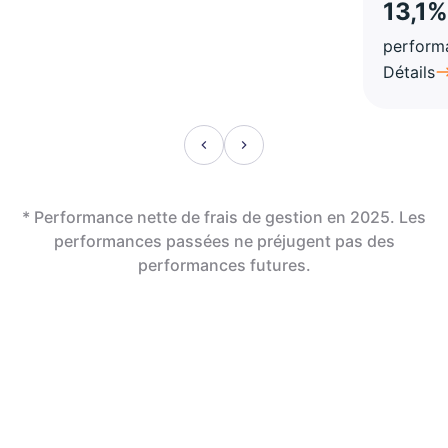
13,1%
perform
Détails
* Performance nette de frais de gestion en 2025. Les
performances passées ne préjugent pas des
performances futures.
En assurance vie,