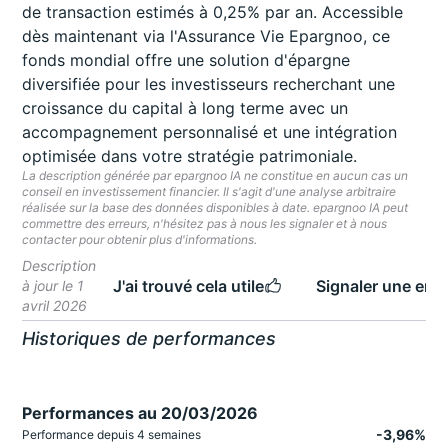
de transaction estimés à 0,25% par an. Accessible
dès maintenant via l'Assurance Vie Epargnoo, ce
fonds mondial offre une solution d'épargne
diversifiée pour les investisseurs recherchant une
croissance du capital à long terme avec un
accompagnement personnalisé et une intégration
optimisée dans votre stratégie patrimoniale.
La description générée par epargnoo IA ne constitue en aucun cas un
conseil en investissement financier. Il s'agit d'une analyse arbitraire
réalisée sur la base des données disponibles à date. epargnoo IA peut
commettre des erreurs, n'hésitez pas à nous les signaler et à nous
contacter pour obtenir plus d'informations.
Description
J'ai trouvé cela utile
Signaler une erre
à jour le 1
avril 2026
Historiques de performances
Performances au 20/03/2026
-3,96%
Performance depuis 4 semaines