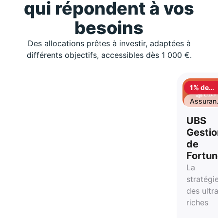
qui répondent à vos
besoins
Des allocations prêtes à investir, adaptées à
différents objectifs, accessibles dès 1 000 €.
1% de
cashbac
Assuran
vie
UBS
Gestio
de
Fortu
La
stratégi
des ultr
riches