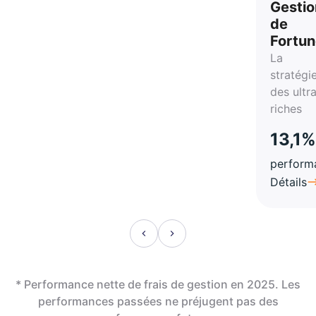
Gestio
de
Fortu
La
stratégi
des ultr
riches
13,1%
perform
Détails
* Performance nette de frais de gestion en 2025. Les
performances passées ne préjugent pas des