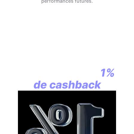
performances futures.
En assurance vie,
la révolution
commence par
1%
de cashback