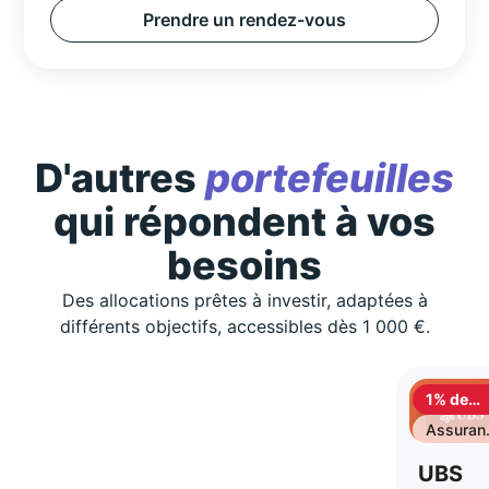
Prendre un rendez-vous
D'autres
portefeuilles
qui répondent à vos
besoins
Des allocations prêtes à investir, adaptées à
différents objectifs, accessibles dès 1 000 €.
1% de
cashbac
Assuran
vie
UBS