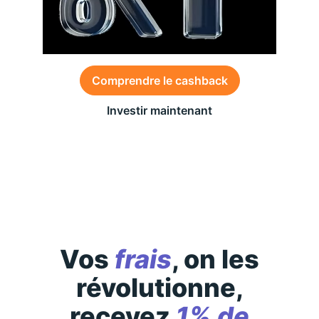
Comprendre le cashback
Investir maintenant
Des conditions générales s’appliquent à l’offre,
consultez-les
ici
Vos
frais
, on les
révolutionne,
recevez
1% de