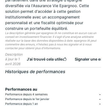
parfaitement dans une stratégie d'épargne
diversifiée via l'Assurance Vie Epargnoo. Cette
solution permet d'accéder à cette gestion
institutionnelle avec un accompagnement
personnalisé et une fiscalité optimisée pour
construire un portefeuille équilibré.
La description générée par epargnoo IA ne constitue en aucun cas un
conseil en investissement financier. Il s'agit d'une analyse arbitraire
réalisée sur la base des données disponibles à date. epargnoo IA peut
commettre des erreurs, n'hésitez pas à nous les signaler et à nous
contacter pour obtenir plus d'informations.
Description
J'ai trouvé cela utile
Signaler une erre
à jour le 1
avril 2026
Historiques de performances
Performances au
-
Performance depuis 4 semaines
-
Performance depuis le 1er janvier
-
Performance depuis 1 an