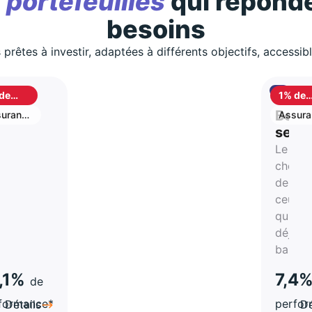
s
portefeuilles
qui réponde
besoins
 prêtes à investir, adaptées à différents objectifs, accessib
de
1% de
shback
cashb
S
Best
urance
Assura
vie
stion
selle
Le
rtune
choix
de
atégie
ceux
qui on
a-
déjà
hes
bascul
,1%
7,4
de
formance*
perfo
Détails
Dé