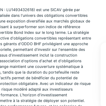
IN : LU1493432618) est une SICAV gérée par
sée dans l'univers des obligations convertibles
 une exposition diversifiée aux marchés globaux de
visant à surperformer son indice de référence
tible Bond Index sur le long terme. La stratégie
active d'obligations convertibles représentant entre
 Les gérants d'ODDO BHF privilégient une approche
orielle, permettant d'investir sur l'ensemble des
us d'investissement inclut la construction
'association d'options d'achat et d'obligations
change maintient une couverture systématique à
tandis que la duration du portefeuille reste
d'actifs permet de bénéficier du potentiel de
protection obligataire. Avec un indicateur de risque
de risque modéré adapté aux investisseurs
erformance. L'horizon d'investissement
ttre à la stratégie de déployer son potentiel.