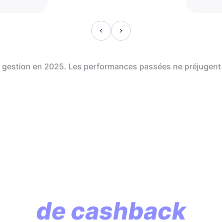
de gestion en 2025. Les performances passées ne préjugent
En assurance vie, l
lution commence p
de cashback