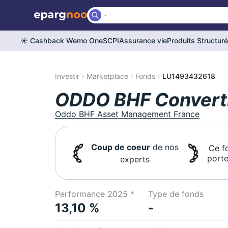
☀️ Cashback Wemo One
SCPI
Assurance vie
Produits Structur
Investir
Marketplace
Fonds
LU1493432618
ODDO BHF Converti
Oddo BHF Asset Management France
Coup de coeur
de nos
Ce f
porte
experts
Performance 2025 *
Type de fonds
13,10 %
-