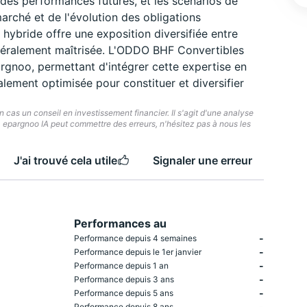
es performances futures, et les scénarios de
ché et de l'évolution des obligations
 hybride offre une exposition diversifiée entre
énéralement maîtrisée. L'ODDO BHF Convertibles
argnoo, permettant d'intégrer cette expertise en
lement optimisée pour constituer et diversifier
cas un conseil en investissement financier. Il s'agit d'une analyse
e. epargnoo IA peut commettre des erreurs, n'hésitez pas à nous les
J'ai trouvé cela utile
Signaler une erreur
Performances au
-
Performance depuis 4 semaines
-
Performance depuis le 1er janvier
-
Performance depuis 1 an
-
Performance depuis 3 ans
-
Performance depuis 5 ans
-
Performance depuis 8 ans