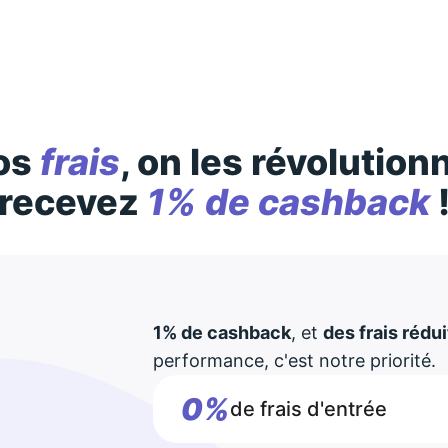
Des conditions générales s’appliquent à l’offre, consultez-les
ici
os
frais
, on les révolution
recevez
1% de cashback
1% de cashback
, et
des frais rédui
performance, c'est notre priorité.
0%
de frais d'entrée