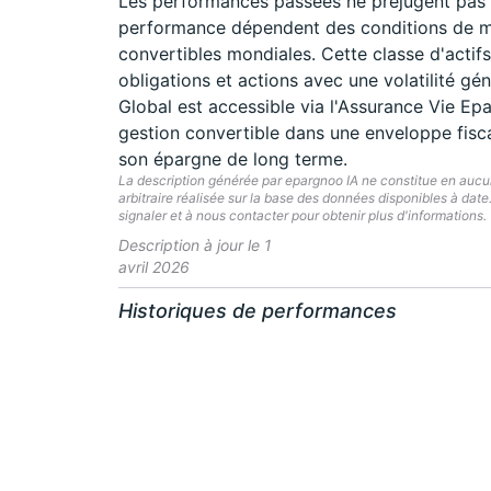
Les performances passées ne préjugent pas d
performance dépendent des conditions de mar
convertibles mondiales. Cette classe d'actifs
obligations et actions avec une volatilité g
Global est accessible via l'Assurance Vie Ep
gestion convertible dans une enveloppe fisca
son épargne de long terme.
La description générée par epargnoo IA ne constitue en aucun 
arbitraire réalisée sur la base des données disponibles à dat
signaler et à nous contacter pour obtenir plus d'informations.
Description à jour le 1
avril 2026
Historiques de performances