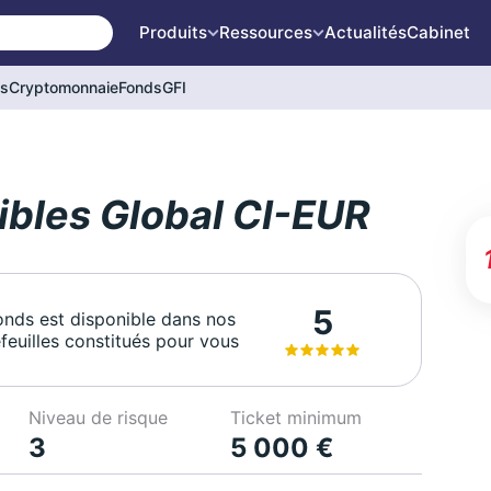
Produits
Ressources
Actualités
Cabinet
és
Cryptomonnaie
Fonds
GFI
bles Global CI-EUR
5
onds est disponible dans nos
feuilles constitués pour vous
Niveau de risque
Ticket minimum
3
5 000 €