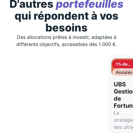
D'autres
portefeuilles
qui répondent à vos
besoins
Des allocations prêtes à investir, adaptées à
différents objectifs, accessibles dès 1 000 €.
1% de
cashbac
Assuran
vie
UBS
Gestio
de
Fortu
La
stratégi
des ultr