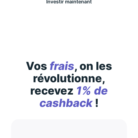
Investir maintenant
Des conditions générales s’appliquent à l’offre,
consultez-les
ici
Vos
frais
, on les
révolutionne,
recevez
1% de
cashback
!