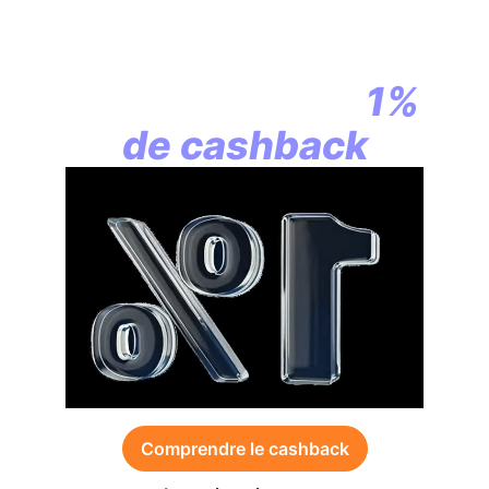
En assurance vie,
la révolution
commence par
1%
de cashback
Comprendre le cashback