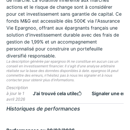
de marché. La volatilité inhérente aux marchés
actions et le risque de change sont à considérer
pour cet investissement sans garantie de capital. Ce
fonds M&G est accessible dès 500€ via l'Assurance
Vie Epargnoo, offrant aux épargnants français une
solution d'investissement durable avec des frais de
gestion de 1,99% et un accompagnement
personnalisé pour construire un portefeuille
diversifié responsable.
La description générée par epargnoo IA ne constitue en aucun cas un
conseil en investissement financier. Il s'agit d'une analyse arbitraire
réalisée sur la base des données disponibles à date. epargnoo IA peut
commettre des erreurs, n'hésitez pas à nous les signaler et à nous
contacter pour obtenir plus d'informations.
Description
J'ai trouvé cela utile
Signaler une erre
à jour le 1
avril 2026
Historiques de performances