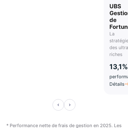
vie
UBS
Gestio
de
Fortu
La
stratégi
des ultr
riches
13,1%
perform
Détails
* Performance nette de frais de gestion en 2025. Les