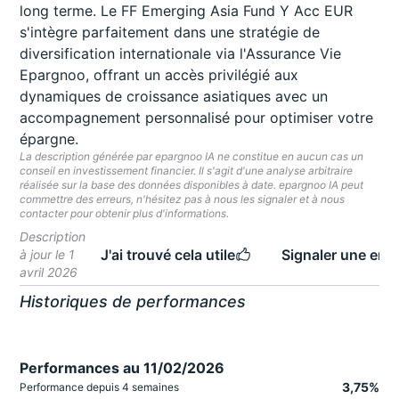
long terme. Le FF Emerging Asia Fund Y Acc EUR
s'intègre parfaitement dans une stratégie de
diversification internationale via l'Assurance Vie
Epargnoo, offrant un accès privilégié aux
dynamiques de croissance asiatiques avec un
accompagnement personnalisé pour optimiser votre
épargne.
La description générée par epargnoo IA ne constitue en aucun cas un
conseil en investissement financier. Il s'agit d'une analyse arbitraire
réalisée sur la base des données disponibles à date. epargnoo IA peut
commettre des erreurs, n'hésitez pas à nous les signaler et à nous
contacter pour obtenir plus d'informations.
Description
J'ai trouvé cela utile
Signaler une erre
à jour le 1
avril 2026
Historiques de performances
Performances au 11/02/2026
3,75%
Performance depuis 4 semaines