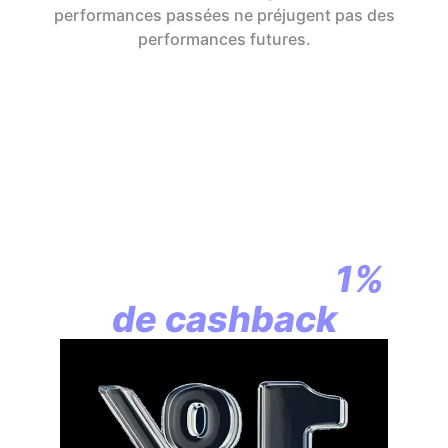
performances passées ne préjugent pas des
performances futures.
En assurance vie,
la révolution
commence par
1%
de cashback