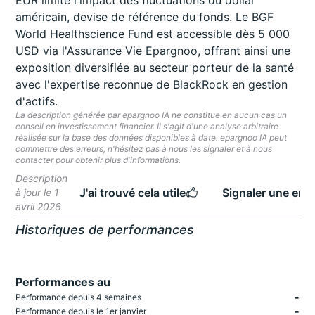
EUR limite l'impact des fluctuations du dollar
américain, devise de référence du fonds. Le BGF
World Healthscience Fund est accessible dès 5 000
USD via l'Assurance Vie Epargnoo, offrant ainsi une
exposition diversifiée au secteur porteur de la santé
avec l'expertise reconnue de BlackRock en gestion
d'actifs.
La description générée par epargnoo IA ne constitue en aucun cas un
conseil en investissement financier. Il s'agit d'une analyse arbitraire
réalisée sur la base des données disponibles à date. epargnoo IA peut
commettre des erreurs, n'hésitez pas à nous les signaler et à nous
contacter pour obtenir plus d'informations.
Description
J'ai trouvé cela utile
Signaler une erre
à jour le 1
avril 2026
Historiques de performances
Performances au
-
Performance depuis 4 semaines
-
Performance depuis le 1er janvier