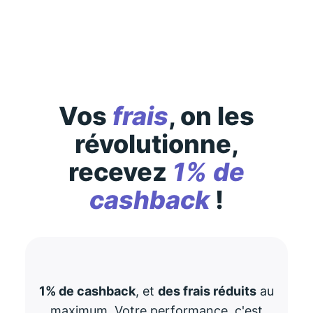
consultez-les
ici
Vos
frais
, on les
révolutionne,
recevez
1% de
cashback
!
1% de cashback
, et
des frais réduits
au
maximum. Votre performance, c'est