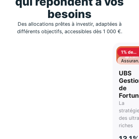
qui répondent à vos
besoins
Des allocations prêtes à investir, adaptées à
différents objectifs, accessibles dès 1 000 €.
1% de
cashbac
Assuran
vie
UBS
Gestio
de
Fortu
La
stratégi
des ultr
riches
13,1%