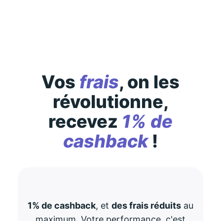
consultez-les
ici
Vos
frais
, on les
révolutionne,
recevez
1% de
cashback
!
1% de cashback
, et
des frais réduits
au
maximum. Votre performance, c'est