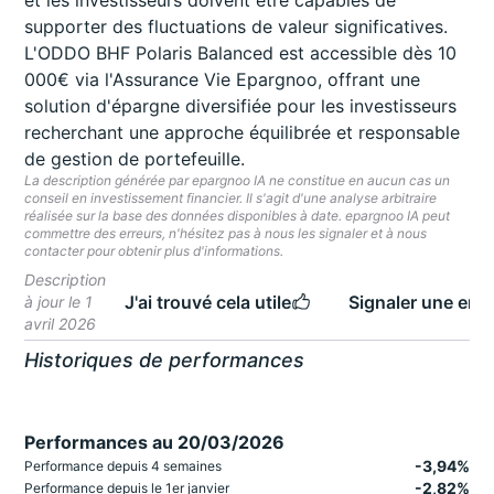
et les investisseurs doivent être capables de
supporter des fluctuations de valeur significatives.
L'ODDO BHF Polaris Balanced est accessible dès 10
000€ via l'Assurance Vie Epargnoo, offrant une
solution d'épargne diversifiée pour les investisseurs
recherchant une approche équilibrée et responsable
de gestion de portefeuille.
La description générée par epargnoo IA ne constitue en aucun cas un
conseil en investissement financier. Il s'agit d'une analyse arbitraire
réalisée sur la base des données disponibles à date. epargnoo IA peut
commettre des erreurs, n'hésitez pas à nous les signaler et à nous
contacter pour obtenir plus d'informations.
Description
J'ai trouvé cela utile
Signaler une erre
à jour le 1
avril 2026
Historiques de performances
Performances au 20/03/2026
-3,94%
Performance depuis 4 semaines
-2,82%
Performance depuis le 1er janvier