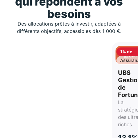
qui répondent à vos
besoins
Des allocations prêtes à investir, adaptées à
différents objectifs, accessibles dès 1 000 €.
1% de
cashbac
Assuran
vie
UBS
Gestio
de
Fortu
La
stratégi
des ultr
riches
13,1%