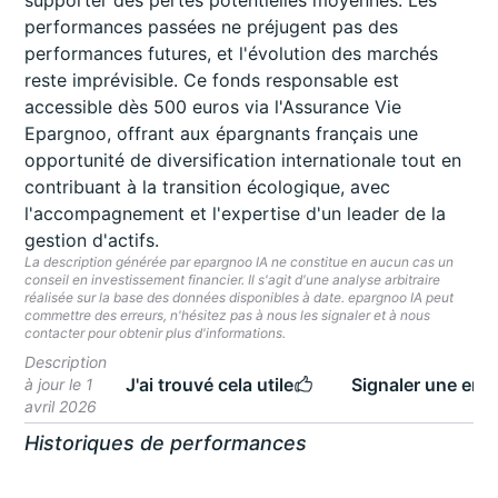
supporter des pertes potentielles moyennes. Les
performances passées ne préjugent pas des
performances futures, et l'évolution des marchés
reste imprévisible. Ce fonds responsable est
accessible dès 500 euros via l'Assurance Vie
Epargnoo, offrant aux épargnants français une
opportunité de diversification internationale tout en
contribuant à la transition écologique, avec
l'accompagnement et l'expertise d'un leader de la
gestion d'actifs.
La description générée par epargnoo IA ne constitue en aucun cas un
conseil en investissement financier. Il s'agit d'une analyse arbitraire
réalisée sur la base des données disponibles à date. epargnoo IA peut
commettre des erreurs, n'hésitez pas à nous les signaler et à nous
contacter pour obtenir plus d'informations.
Description
J'ai trouvé cela utile
Signaler une erre
à jour le 1
avril 2026
Historiques de performances