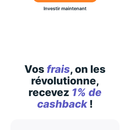
Investir maintenant
Des conditions générales s’appliquent à l’offre,
consultez-les
ici
Vos
frais
, on les
révolutionne,
recevez
1% de
cashback
!