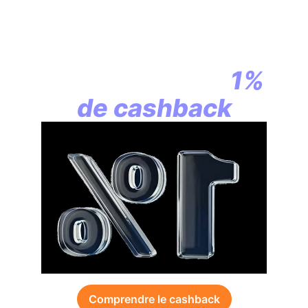
En assurance vie,
la révolution
commence par
1%
de cashback
Comprendre le cashback