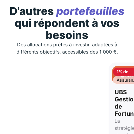
D'autres
portefeuilles
qui répondent à vos
besoins
Des allocations prêtes à investir, adaptées à
différents objectifs, accessibles dès 1 000 €.
1% de
cashbac
Assuran
vie
UBS
Gestio
de
Fortu
La
stratégi