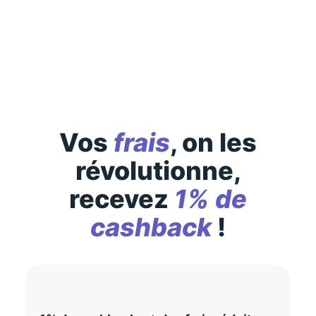
Des conditions générales s’appliquent à l’offre,
consultez-les
ici
Vos
frais
, on les
révolutionne,
recevez
1% de
cashback
!