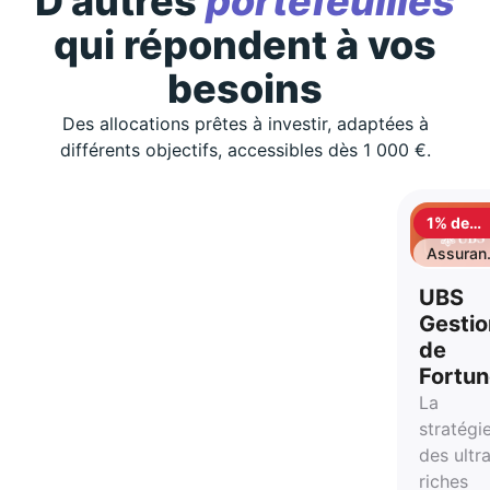
D'autres
portefeuilles
qui répondent à vos
besoins
Des allocations prêtes à investir, adaptées à
différents objectifs, accessibles dès 1 000 €.
1% de
cashbac
Assuran
vie
UBS
Gestio
de
Fortu
La
stratégi
des ultr
riches