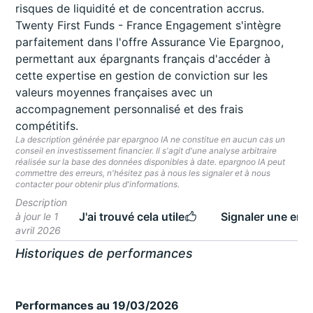
risques de liquidité et de concentration accrus.
Twenty First Funds - France Engagement s'intègre
parfaitement dans l'offre Assurance Vie Epargnoo,
permettant aux épargnants français d'accéder à
cette expertise en gestion de conviction sur les
valeurs moyennes françaises avec un
accompagnement personnalisé et des frais
compétitifs.
La description générée par epargnoo IA ne constitue en aucun cas un
conseil en investissement financier. Il s'agit d'une analyse arbitraire
réalisée sur la base des données disponibles à date. epargnoo IA peut
commettre des erreurs, n'hésitez pas à nous les signaler et à nous
contacter pour obtenir plus d'informations.
Description
J'ai trouvé cela utile
Signaler une erre
à jour le 1
avril 2026
Historiques de performances
Performances au 19/03/2026