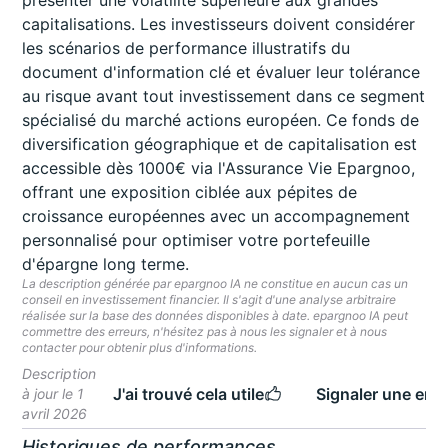
présenter une volatilité supérieure aux grandes
capitalisations. Les investisseurs doivent considérer
les scénarios de performance illustratifs du
document d'information clé et évaluer leur tolérance
au risque avant tout investissement dans ce segment
spécialisé du marché actions européen. Ce fonds de
diversification géographique et de capitalisation est
accessible dès 1000€ via l'Assurance Vie Epargnoo,
offrant une exposition ciblée aux pépites de
croissance européennes avec un accompagnement
personnalisé pour optimiser votre portefeuille
d'épargne long terme.
La description générée par epargnoo IA ne constitue en aucun cas un
conseil en investissement financier. Il s'agit d'une analyse arbitraire
réalisée sur la base des données disponibles à date. epargnoo IA peut
commettre des erreurs, n'hésitez pas à nous les signaler et à nous
contacter pour obtenir plus d'informations.
Description
J'ai trouvé cela utile
Signaler une erre
à jour le 1
avril 2026
Historiques de performances