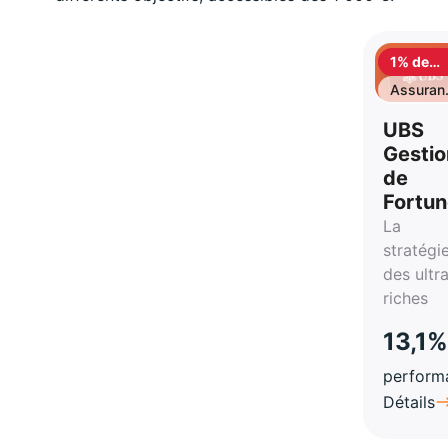
1% de
cashbac
Assuran
vie
UBS
Gestio
de
Fortu
La
stratégi
des ultr
riches
13,1%
perform
Détails