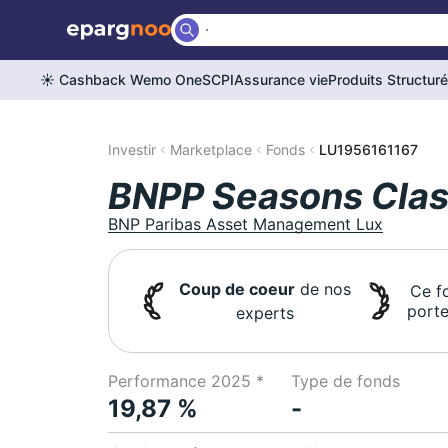
☀️ Cashback Wemo One
SCPI
Assurance vie
Produits Structur
Investir
Marketplace
Fonds
LU1956161167
BNPP Seasons Clas
BNP Paribas Asset Management Lux
Coup de coeur
de nos
Ce f
porte
experts
Performance 2025 *
Type de fonds
19,87 %
-