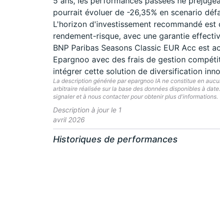
5 ans, les performances passées ne préjugea
pourrait évoluer de -26,35% en scenario déf
L'horizon d'investissement recommandé est 
rendement-risque, avec une garantie effective
BNP Paribas Seasons Classic EUR Acc est acc
Epargnoo avec des frais de gestion compéti
intégrer cette solution de diversification inn
La description générée par epargnoo IA ne constitue en aucun 
arbitraire réalisée sur la base des données disponibles à dat
signaler et à nous contacter pour obtenir plus d'informations.
Description à jour le 1
avril 2026
Historiques de performances