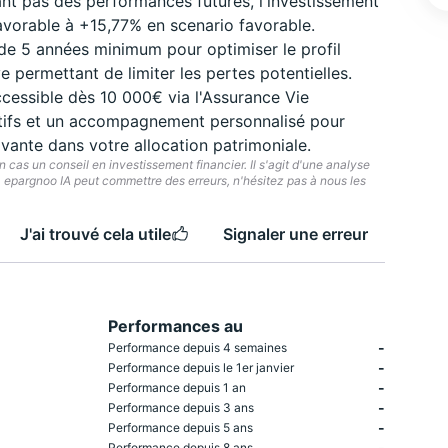
nt pas des performances futures, l'investissement
avorable à +15,77% en scenario favorable.
de 5 années minimum pour optimiser le profil
 permettant de limiter les pertes potentielles.
essible dès 10 000€ via l'Assurance Vie
tifs et un accompagnement personnalisé pour
ovante dans votre allocation patrimoniale.
cas un conseil en investissement financier. Il s'agit d'une analyse
e. epargnoo IA peut commettre des erreurs, n'hésitez pas à nous les
J'ai trouvé cela utile
Signaler une erreur
Performances au
-
Performance depuis 4 semaines
-
Performance depuis le 1er janvier
-
Performance depuis 1 an
-
Performance depuis 3 ans
-
Performance depuis 5 ans
-
Performance depuis 8 ans