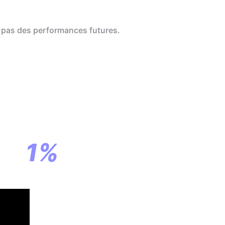
 pas des performances futures.
a
ar
1%