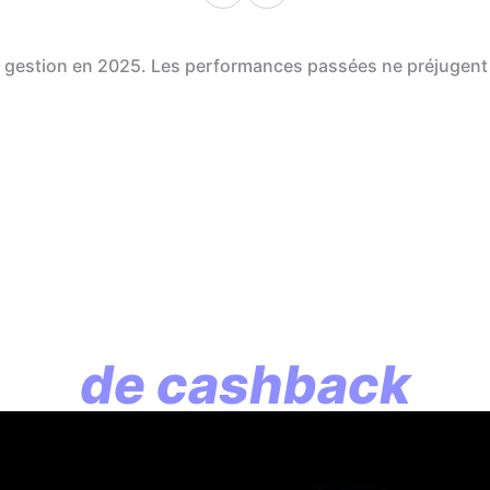
de gestion en 2025. Les performances passées ne préjugent
En assurance vie, l
lution commence p
de cashback