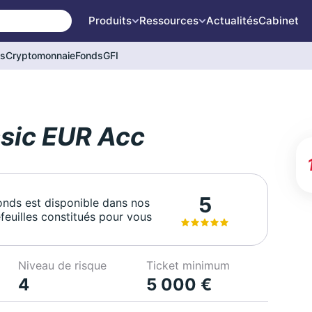
Produits
Ressources
Actualités
Cabinet
és
Cryptomonnaie
Fonds
GFI
sic EUR Acc
5
onds est disponible dans nos
feuilles constitués pour vous
Niveau de risque
Ticket minimum
4
5 000 €