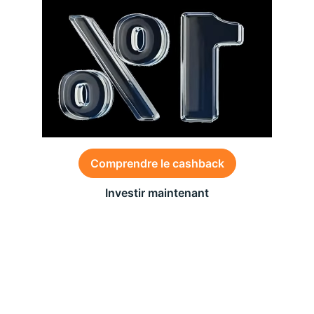
Comprendre le cashback
Investir maintenant
Des conditions générales s’appliquent à l’offre,
consultez-les
ici