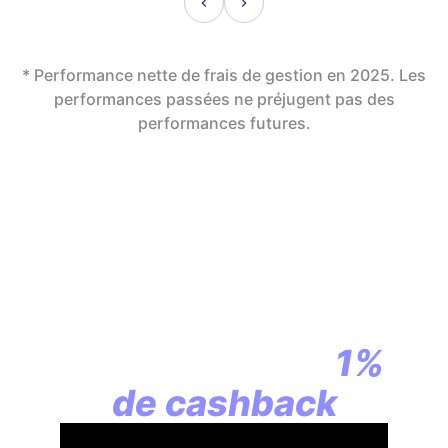
* Performance nette de frais de gestion en 2025. Les
performances passées ne préjugent pas des
performances futures.
En assurance vie,
la révolution
commence par
1%
de cashback