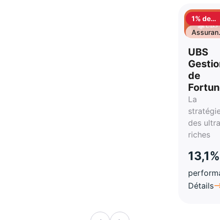
1% de
cashbac
Assuran
vie
UBS
Gestio
de
Fortu
La
stratégi
des ultr
riches
13,1%
perform
Détails