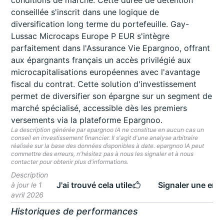
conditions de marché. Cette durée de détention
conseillée s'inscrit dans une logique de
diversification long terme du portefeuille. Gay-
Lussac Microcaps Europe P EUR s'intègre
parfaitement dans l'Assurance Vie Epargnoo, offrant
aux épargnants français un accès privilégié aux
microcapitalisations européennes avec l'avantage
fiscal du contrat. Cette solution d'investissement
permet de diversifier son épargne sur un segment de
marché spécialisé, accessible dès les premiers
versements via la plateforme Epargnoo.
La description générée par epargnoo IA ne constitue en aucun cas un
conseil en investissement financier. Il s'agit d'une analyse arbitraire
réalisée sur la base des données disponibles à date. epargnoo IA peut
commettre des erreurs, n'hésitez pas à nous les signaler et à nous
contacter pour obtenir plus d'informations.
Description
J'ai trouvé cela utile
Signaler une erre
à jour le 1
avril 2026
Historiques de performances