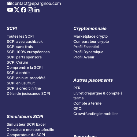
contact@epargnoo.com
SCPI
Cryptomonnaie
Toutes les SCPI
Marketplace crypto
SCPI avec cashback
Comparateur crypto
SCPI sans frais
Profil Essentiel
SCPI 100% européennes
Profil Dynamique
SCPI parts sponsors
Profil Avenir
SCPI Corum
Comprendre la SCPI
SCPI à crédit
SCPI en nue-propriété
Autres placements
SCPI en usufruit
PER
SCPI à crédit in fine
Livret d'épargne & compte à
Délai de jouissance SCPI
terme
Compte à terme
OPCI
Crowdfunding immobilier
Simulateurs SCPI
Simulateur SCPI Excel
Construire mon portefeuille
Comparateur de SCPI
Bons plans