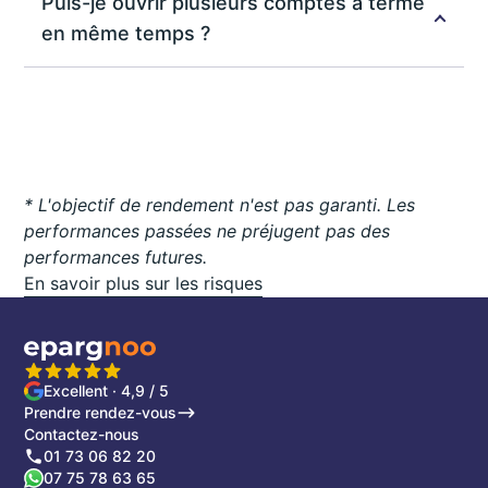
être indisponibles jusqu'à leur échéance. Cependant,
Puis-je ouvrir plusieurs comptes à terme
certaines banques peuvent permettre des retraits
en même temps ?
anticipés moyennant des pénalités ou une réduction
des intérêts. Il est essentiel de connaître les
Oui, vous pouvez ouvrir plusieurs comptes à terme
modalités spécifiques de votre compte à terme.
en même temps, chacun avec des montants et des
durées différentes.
* L'objectif de rendement n'est pas garanti. Les
performances passées ne préjugent pas des
performances futures.
En savoir plus sur les risques
Excellent · 4,9 / 5
Prendre rendez-vous
Contactez-nous
01 73 06 82 20
07 75 78 63 65