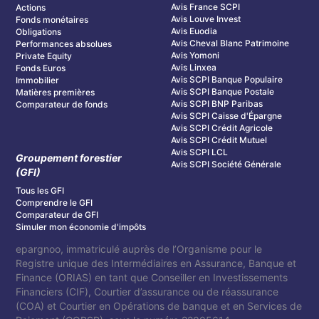
Avis France SCPI
Actions
Avis Louve Invest
Fonds monétaires
Avis Euodia
Obligations
Avis Cheval Blanc Patrimoine
Performances absolues
Avis Yomoni
Private Equity
Avis Linxea
Fonds Euros
Avis SCPI Banque Populaire
Immobilier
Avis SCPI Banque Postale
Matières premières
Avis SCPI BNP Paribas
Comparateur de fonds
Avis SCPI Caisse d'Épargne
Avis SCPI Crédit Agricole
Avis SCPI Crédit Mutuel
Avis SCPI LCL
Groupement forestier
Avis SCPI Société Générale
(GFI)
Tous les GFI
Comprendre le GFI
Comparateur de GFI
Simuler mon économie d'impôts
epargnoo, immatriculé auprès de l’Organisme pour le
Registre unique des Intermédiaires en Assurance, Banque et
Finance (ORIAS) en tant que Conseiller en Investissements
Financiers (CIF), Courtier d’assurance ou de réassurance
(COA) et Courtier en Opérations de banque et en Services de