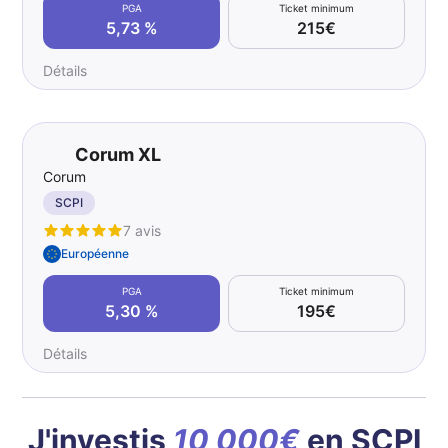
PGA
Ticket minimum
5,73 %
215€
Détails
Corum XL
Corum
SCPI
7 avis
Européenne
PGA
Ticket minimum
5,30 %
195€
Détails
J'investis
10 000€
en SCPI