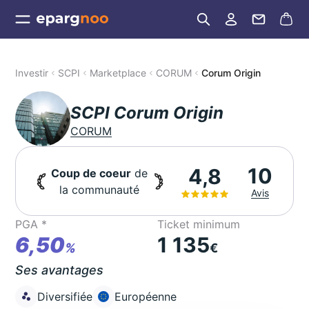
Investir
SCPI
Marketplace
CORUM
Corum Origin
SCPI Corum Origin
CORUM
10
4,8
Coup de coeur
de
la communauté
Avis
PGA *
Ticket minimum
6,50
1 135
%
€
Ses avantages
Diversifiée
Européenne