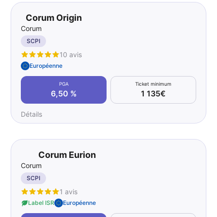
Corum Origin
Corum
SCPI
10 avis
Européenne
PGA
Ticket minimum
6,50 %
1 135€
Détails
Corum Eurion
Corum
SCPI
1 avis
Label ISR
Européenne