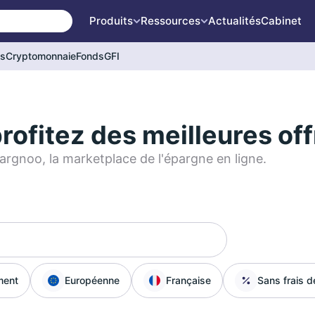
Produits
Ressources
Actualités
Cabinet
és
Cryptomonnaie
Fonds
GFI
profitez des meilleures of
argnoo, la marketplace de l'épargne en ligne.
ment
Européenne
Française
Sans frais d