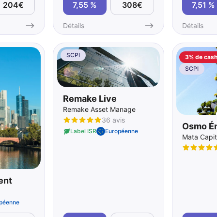
204€
7,55 %
308€
7,51 %
Détails
Détails
SCPI
3% de cas
SCPI
Remake Live
Remake Asset Management
36 avis
Osmo Én
Label ISR
Européenne
Mata Capit
ent
péenne