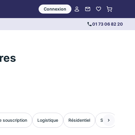
Connexion
01 73 06 82 20
fres
e souscription
Logistique
Résidentiel
Santé
Comm