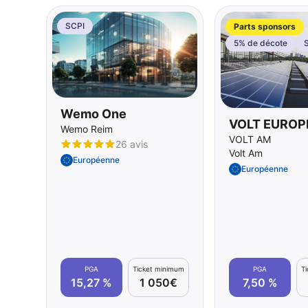
SCPI
Parts sponsors
5% de décote
Wemo One
VOLT EUROP
Wemo Reim
VOLT AM
26 avis
Volt Am
Européenne
Européenne
PGA
Ticket minimum
PGA
T
15,27 %
1 050€
7,50 %