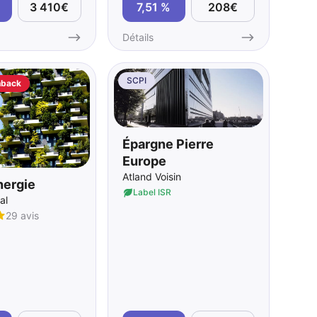
3 410€
7,51 %
208€
Détails
SCPI
hback
Épargne Pierre
Europe
Atland Voisin
ergie
Label ISR
al
29 avis