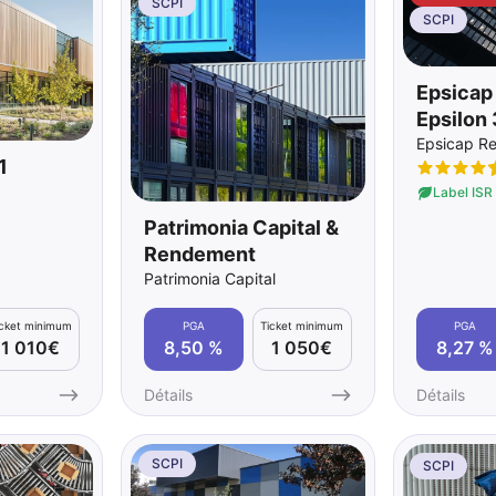
SCPI
SCPI
Epsicap
Epsilon
Epsicap R
1
Label ISR
Patrimonia Capital &
Rendement
Patrimonia Capital
icket minimum
PGA
Ticket minimum
PGA
1 010€
8,50 %
1 050€
8,27 %
Détails
Détails
SCPI
SCPI