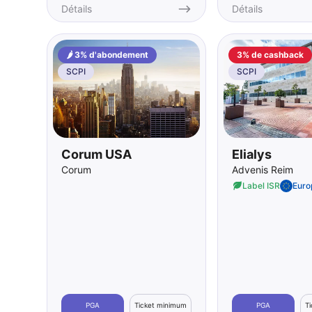
Détails
Détails
🌶️ 3% d'abondement
3% de cashback
SCPI
SCPI
Corum USA
Elialys
Corum
Advenis Reim
Label ISR
Euro
PGA
Ticket minimum
PGA
T