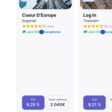
Coeur D'Europe
Log In
Sogenial
Theoreim
20 avis
33 a
Label ISR
Européenne
Label ISR
Euro
PGA
Ticket minimum
PGA
T
8,25 %
2 040€
8,21 %