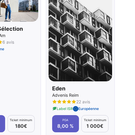
Sélection
 Am
6 avis
ne
Eden
Advenis Reim
22 avis
Label ISR
Européenne
Ticket minimum
PGA
Ticket minimum
180€
8,00 %
1 000€