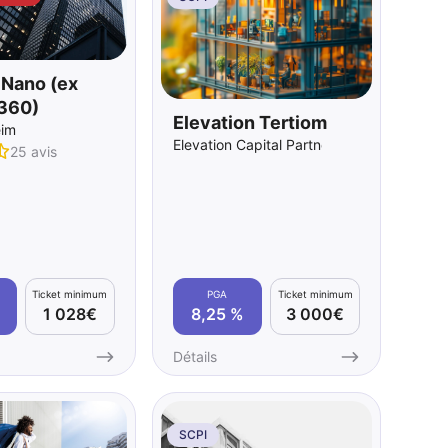
 Nano (ex
 360)
Elevation Tertiom
eim
Elevation Capital Partners
25 avis
Ticket minimum
PGA
Ticket minimum
1 028€
8,25 %
3 000€
Détails
SCPI