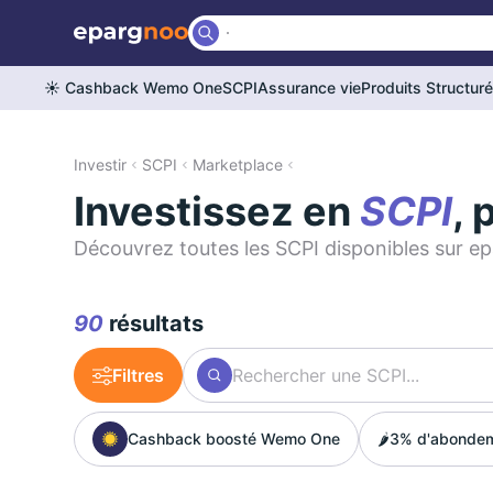
☀️ Cashback Wemo One
SCPI
Assurance vie
Produits Structur
Investir
SCPI
Marketplace
Investissez en
SCPI
, 
Découvrez toutes les SCPI disponibles sur ep
90
résultats
Filtres
Cashback boosté Wemo One
🌶️
3% d'abonde