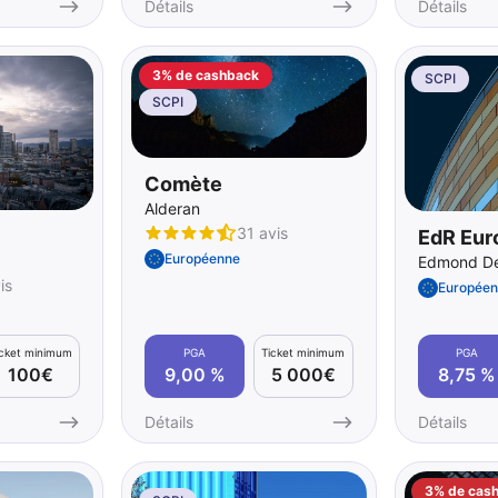
Détails
Détails
3% de cashback
SCPI
SCPI
Comète
Alderan
31 avis
EdR Eur
Européenne
Edmond De
is
Européen
icket minimum
PGA
Ticket minimum
PGA
100€
9,00 %
5 000€
8,75 %
Détails
Détails
3% de cas