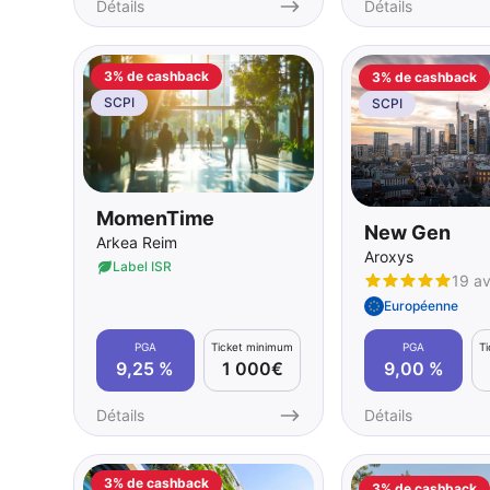
Détails
Détails
3% de cashback
3% de cashback
SCPI
SCPI
MomenTime
New Gen
Arkea Reim
Aroxys
Label ISR
19 av
Européenne
PGA
Ticket minimum
PGA
T
9,25 %
1 000€
9,00 %
Détails
Détails
3% de cashback
3% de cashback