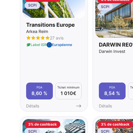
SCPI
SCPI
Transitions Europe
Arkea Reim
27 avis
DARWIN RE0
Label ISR
Européenne
Darwin Invest
PGA
Ticket minimum
PGA
T
8,60 %
1 010€
8,54 %
Détails
Détails
3% de cashback
3% de cashback
SCPI
SCPI