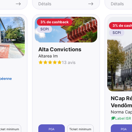
Détails
Détails
3% de cashback
3% de cas
SCPI
SCPI
Alta Convictions
Altarea Im
13 avis
péenne
NCap Ré
Vendôme
Norma Capi
Label ISR
icket minimum
PGA
Ticket minimum
PGA