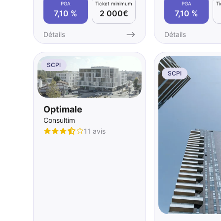
PGA
Ticket minimum
PGA
T
7,10 %
2 000€
7,10 %
Détails
Détails
SCPI
SCPI
Optimale
Consultim
11 avis