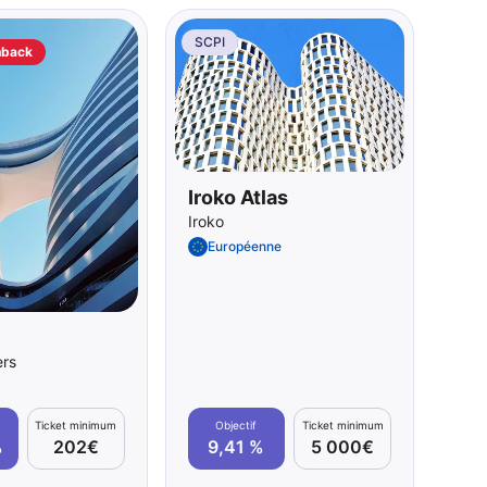
SCPI
hback
Iroko Atlas
Iroko
Européenne
ers
Ticket minimum
Objectif
Ticket minimum
%
202€
9,41 %
5 000€