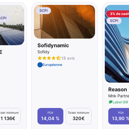
SCPI
3% de cas
SCPI
SCPI
Sofidynamic
E
Sofidy
18 avis
Européenne
Reason
Mnk Partn
Label ISR
icket minimum
PGA
Ticket minimum
PGA
1 136€
14,04 %
320€
13,90 