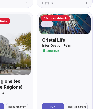
Détails
3% de cashback
hback
SCPI
Cristal Life
Inter Gestion Reim
Label ISR
gions (ex
 Régions)
tal
Ticket minimum
PGA
Ticket minimum