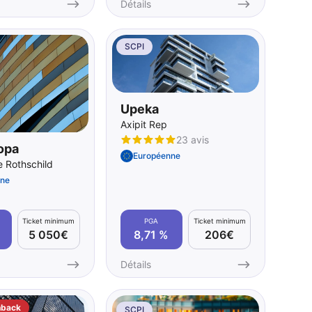
Détails
SCPI
Upeka
Axipit Rep
23 avis
opa
Européenne
 Rothschild
ne
Ticket minimum
PGA
Ticket minimum
5 050€
8,71 %
206€
Détails
hback
SCPI