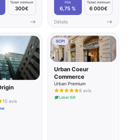
Ticket minimum
PGA
Ticket minimum
300€
6,75 %
6 000€
Détails
SCPI
Urban Coeur
Commerce
Urban Premium
rigin
8 avis
Label ISR
10 avis
ne