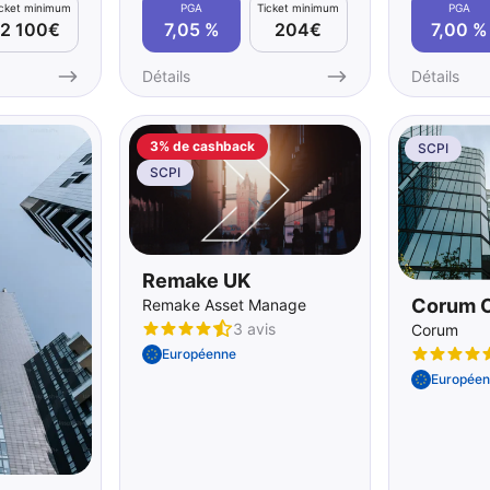
icket minimum
PGA
Ticket minimum
PGA
2 100€
7,05 %
204€
7,00 %
Détails
Détails
3% de cashback
SCPI
SCPI
Remake UK
Corum O
Remake Asset Management
3 avis
Corum
Européenne
Européen