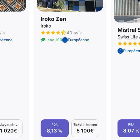
Iroko Zen
Iroko
Mistral 
vis
40 avis
Swiss Life
péenne
Label ISR
Européenne
Européen
icket minimum
PGA
Ticket minimum
PGA
1 020€
8,13 %
5 100€
8,07 %